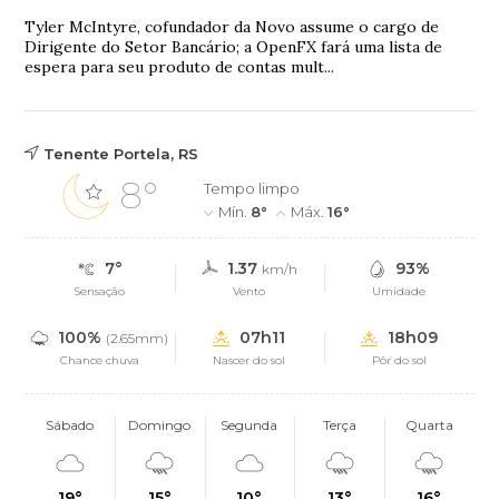
Tyler McIntyre, cofundador da Novo assume o cargo de
Dirigente do Setor Bancário; a OpenFX fará uma lista de
espera para seu produto de contas mult...
Tenente Portela, RS
8°
Tempo limpo
Mín.
8°
Máx.
16°
7°
1.37
93%
km/h
Sensação
Vento
Umidade
100%
07h11
18h09
(2.65mm)
Chance chuva
Nascer do sol
Pôr do sol
Sábado
Domingo
Segunda
Terça
Quarta
19°
15°
10°
13°
16°