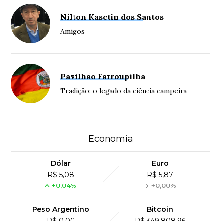
Nilton Kasctin dos Santos
Amigos
Pavilhão Farroupilha
Tradição: o legado da ciência campeira
Economia
Dólar
Euro
R$ 5,08
R$ 5,87
+0,04%
+0,00%
Peso Argentino
Bitcoin
R$ 0,00
R$ 349,808,96