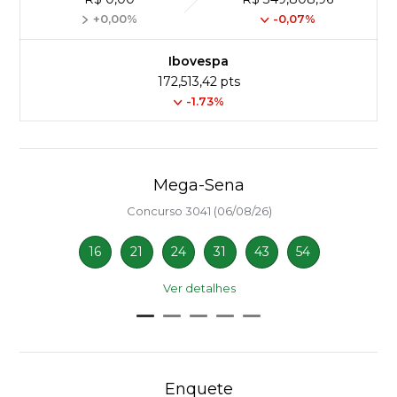
+0,00%
-0,07%
Ibovespa
172,513,42 pts
-1.73%
Mega-Sena
Concurso 3041 (06/08/26)
16
21
24
31
43
54
Ver detalhes
Enquete