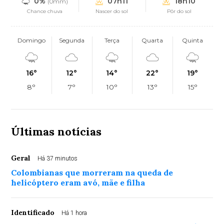
0%
07h11
18h10
(0mm)
Chance chuva
Nascer do sol
Pôr do sol
Domingo
Segunda
Terça
Quarta
Quinta
16°
12°
14°
22°
19°
8°
7°
10°
13°
15°
Últimas notícias
Geral
Há 37 minutos
Colombianas que morreram na queda de
helicóptero eram avó, mãe e filha
Identificado
Há 1 hora