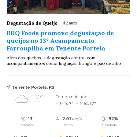
Degustação de Queijo
Há 2 anos
BRQ Foods promove degustação de
queijos no 13º Acampamento
Farroupilha em Tenente Portela
Além dos queijos, a degustação contou com
acompanhamentos como linguiças, frango e pão de alho
Tenente Portela, RS
13°
Tempo nublado
Mín.
7°
Máx.
17°
13°
2.01
92%
km/h
Sensação
Vento
Umidade