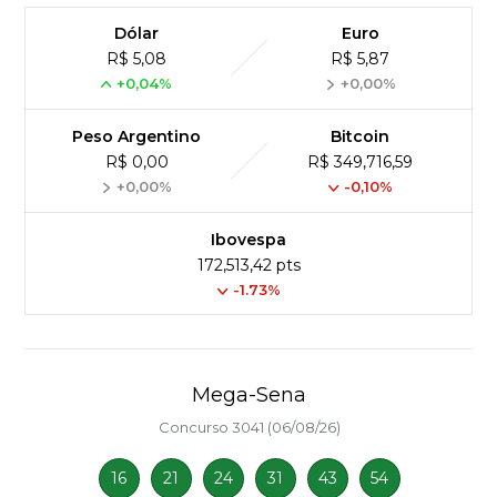
Dólar
Euro
R$ 5,08
R$ 5,87
+0,04%
+0,00%
Peso Argentino
Bitcoin
R$ 0,00
R$ 349,716,59
+0,00%
-0,10%
Ibovespa
172,513,42 pts
-1.73%
Mega-Sena
Concurso 3041 (06/08/26)
16
21
24
31
43
54