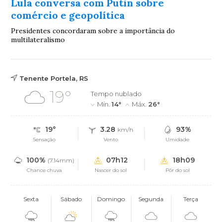
Lula conversa com Putin sobre
comércio e geopolítica
Presidentes concordaram sobre a importância do
multilateralismo
Tenente Portela, RS
19°
Tempo nublado
Mín.
14°
Máx.
26°
19°
3.28
93%
km/h
Sensação
Vento
Umidade
100%
07h12
18h09
(7.14mm)
Chance chuva
Nascer do sol
Pôr do sol
Sexta
Sábado
Domingo
Segunda
Terça