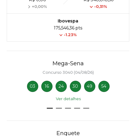
+0,00%
-0,31%
Ibovespa
175,546,36 pts
-1.23%
Mega-Sena
Concurso 3040 (04/08/26)
03
16
24
30
49
54
Ver detalhes
Enquete