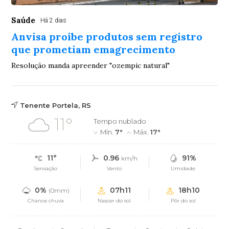
Saúde
Há 2 dias
Anvisa proíbe produtos sem registro
que prometiam emagrecimento
Resolução manda apreender "ozempic natural"
Tenente Portela, RS
11°
Tempo nublado
Mín.
7°
Máx.
17°
11°
0.96
91%
km/h
Sensação
Vento
Umidade
0%
07h11
18h10
(0mm)
Chance chuva
Nascer do sol
Pôr do sol