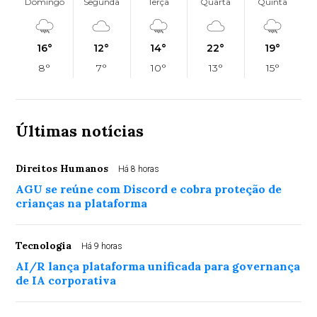
Domingo
Segunda
Terça
Quarta
Quinta
16°
12°
14°
22°
19°
8°
7°
10°
13°
15°
Últimas notícias
Direitos Humanos
Há 8 horas
AGU se reúne com Discord e cobra proteção de
crianças na plataforma
Tecnologia
Há 9 horas
AI/R lança plataforma unificada para governança
de IA corporativa