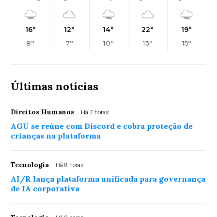
16°
12°
14°
22°
19°
8°
7°
10°
13°
15°
Últimas notícias
Direitos Humanos
Há 7 horas
AGU se reúne com Discord e cobra proteção de
crianças na plataforma
Tecnologia
Há 8 horas
AI/R lança plataforma unificada para governança
de IA corporativa