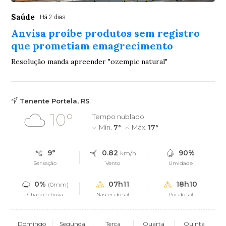
Saúde
Há 2 dias
Anvisa proíbe produtos sem registro
que prometiam emagrecimento
Resolução manda apreender "ozempic natural"
Tenente Portela, RS
10°
Tempo nublado
Mín.
7°
Máx.
17°
9°
0.82
90%
km/h
Sensação
Vento
Umidade
0%
07h11
18h10
(0mm)
Chance chuva
Nascer do sol
Pôr do sol
Domingo
Segunda
Terça
Quarta
Quinta