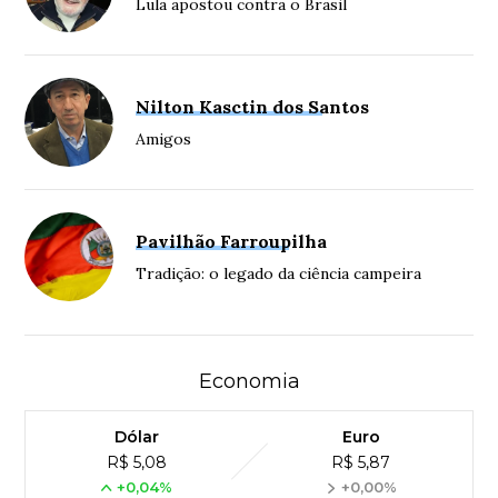
Lula apostou contra o Brasil
Nilton Kasctin dos Santos
Amigos
Pavilhão Farroupilha
Tradição: o legado da ciência campeira
Economia
Dólar
Euro
R$ 5,08
R$ 5,87
+0,04%
+0,00%