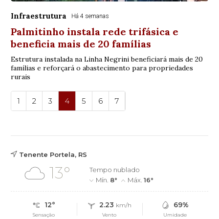
Infraestrutura
Há 4 semanas
Palmitinho instala rede trifásica e
beneficia mais de 20 famílias
Estrutura instalada na Linha Negrini beneficiará mais de 20
famílias e reforçará o abastecimento para propriedades
rurais
1
2
3
4
5
6
7
Tenente Portela, RS
13°
Tempo nublado
Mín.
8°
Máx.
16°
12°
2.23
69%
km/h
Sensação
Vento
Umidade