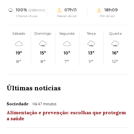
100%
07h11
18h09
(2.65mm)
Chance chuva
Nascer do sol
Pôr do sol
Sábado
Domingo
Segunda
Terça
Quarta
19°
15°
10°
13°
16°
8°
8°
7°
9°
12°
Últimas notícias
Sociedade
Há 47 minutos
Alimentação e prevenção: escolhas que protegem
a saúde