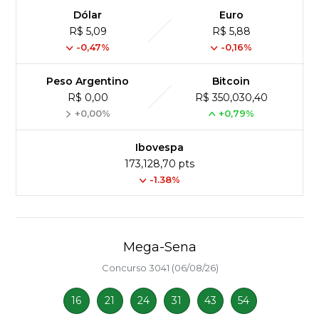
Dólar
Euro
R$ 5,09
R$ 5,88
-0,47%
-0,16%
Peso Argentino
Bitcoin
R$ 0,00
R$ 350,030,40
+0,00%
+0,79%
Ibovespa
173,128,70 pts
-1.38%
Mega-Sena
Concurso 3041 (06/08/26)
16
21
24
31
43
54