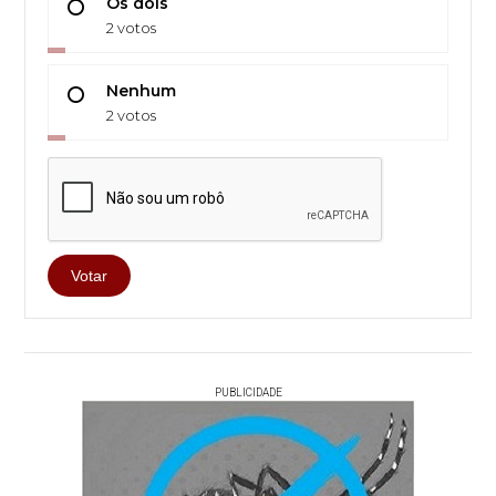
Os dois
2 votos
Nenhum
2 votos
Votar
PUBLICIDADE