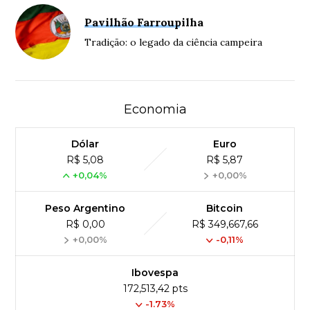
Pavilhão Farroupilha
Tradição: o legado da ciência campeira
Economia
Dólar
Euro
R$ 5,08
R$ 5,87
+0,04%
+0,00%
Peso Argentino
Bitcoin
R$ 0,00
R$ 349,667,66
+0,00%
-0,11%
Ibovespa
172,513,42 pts
-1.73%