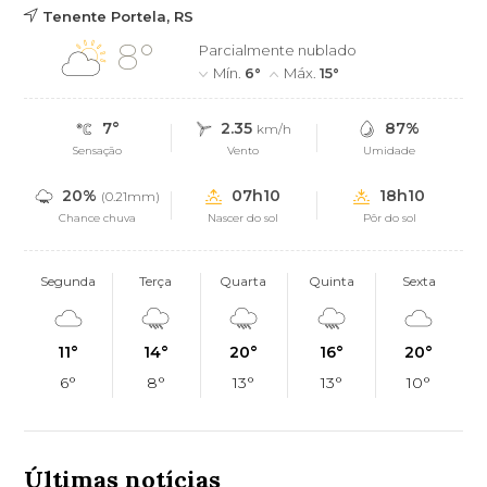
Tenente Portela, RS
8°
Parcialmente nublado
Mín.
6°
Máx.
15°
7°
2.35
87%
km/h
Sensação
Vento
Umidade
20%
07h10
18h10
(0.21mm)
Chance chuva
Nascer do sol
Pôr do sol
Segunda
Terça
Quarta
Quinta
Sexta
11°
14°
20°
16°
20°
6°
8°
13°
13°
10°
Últimas notícias