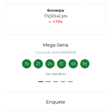
Ibovespa
172,513,42 pts
-1.73%
Mega-Sena
Concurso 3041 (06/08/26)
16
21
24
31
43
54
Ver detalhes
Enquete