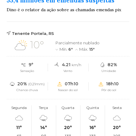
55,4 milhões em emendas suspeitas
Dino é o relator da ação sobre as chamadas emendas pix
Tenente Portela, RS
10°
Parcialmente nublado
Mín.
6°
Máx.
15°
9°
4.21
82%
km/h
Sensação
Vento
Umidade
20%
07h10
18h10
(0.21mm)
Chance chuva
Nascer do sol
Pôr do sol
Segunda
Terça
Quarta
Quinta
Sexta
11°
14°
20°
16°
20°
6°
8°
13°
13°
10°