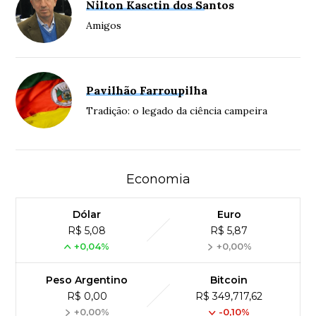
Nilton Kasctin dos Santos
Amigos
Pavilhão Farroupilha
Tradição: o legado da ciência campeira
Economia
Dólar
Euro
R$ 5,08
R$ 5,87
+0,04%
+0,00%
Peso Argentino
Bitcoin
R$ 0,00
R$ 349,717,62
+0,00%
-0,10%