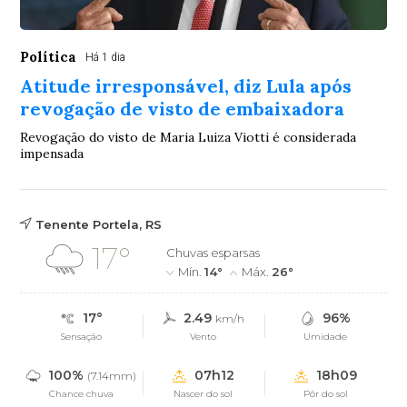
Política
Há 1 dia
Atitude irresponsável, diz Lula após
revogação de visto de embaixadora
Revogação do visto de Maria Luiza Viotti é considerada
impensada
Tenente Portela, RS
17°
Chuvas esparsas
Mín.
14°
Máx.
26°
17°
2.49
96%
km/h
Sensação
Vento
Umidade
100%
07h12
18h09
(7.14mm)
Chance chuva
Nascer do sol
Pôr do sol