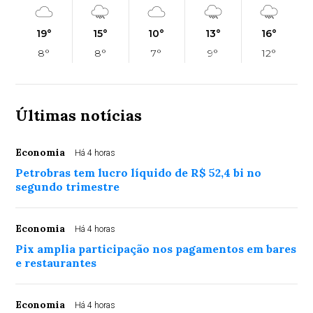
19°
15°
10°
13°
16°
8°
8°
7°
9°
12°
Últimas notícias
Economia
Há 4 horas
Petrobras tem lucro líquido de R$ 52,4 bi no
segundo trimestre
Economia
Há 4 horas
Pix amplia participação nos pagamentos em bares
e restaurantes
Economia
Há 4 horas