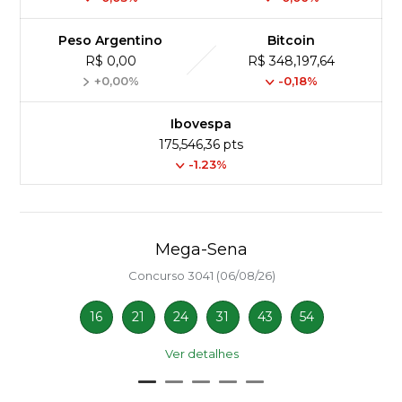
Peso Argentino
Bitcoin
R$ 0,00
R$ 348,197,64
+0,00%
-0,18%
Ibovespa
175,546,36 pts
-1.23%
Mega-Sena
Concurso 3041 (06/08/26)
16
21
24
31
43
54
Ver detalhes