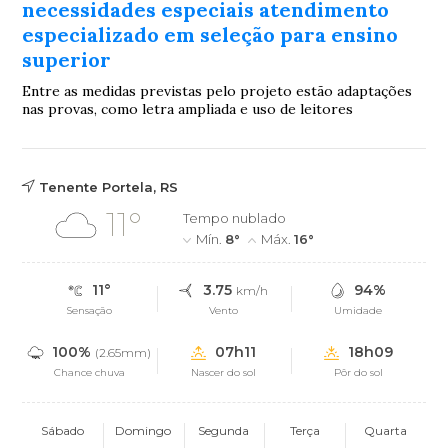
necessidades especiais atendimento
especializado em seleção para ensino
superior
Entre as medidas previstas pelo projeto estão adaptações
nas provas, como letra ampliada e uso de leitores
Tenente Portela, RS
11°
Tempo nublado
Mín.
8°
Máx.
16°
11°
3.75
94%
km/h
Sensação
Vento
Umidade
100%
07h11
18h09
(2.65mm)
Chance chuva
Nascer do sol
Pôr do sol
Sábado
Domingo
Segunda
Terça
Quarta