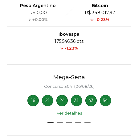
Peso Argentino
Bitcoin
R$ 0,00
R$ 348,017,97
+0,00%
-0,23%
Ibovespa
175,546,36 pts
-1.23%
Mega-Sena
Concurso 3041 (06/08/26)
16
21
24
31
43
54
Ver detalhes