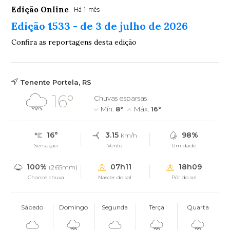
Edição Online
Há 1 mês
Edição 1533 - de 3 de julho de 2026
Confira as reportagens desta edição
Tenente Portela, RS
16°
Chuvas esparsas
Mín.
8°
Máx.
16°
16°
3.15
98%
km/h
Sensação
Vento
Umidade
100%
07h11
18h09
(2.65mm)
Chance chuva
Nascer do sol
Pôr do sol
Sábado
Domingo
Segunda
Terça
Quarta