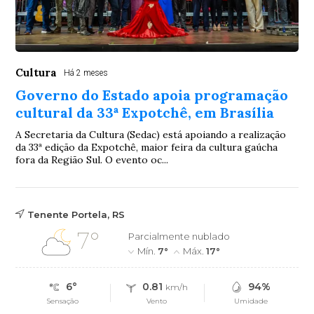
Cultura
Há 2 meses
Governo do Estado apoia programação
cultural da 33ª Expotchê, em Brasília
A Secretaria da Cultura (Sedac) está apoiando a realização
da 33ª edição da Expotchê, maior feira da cultura gaúcha
fora da Região Sul. O evento oc...
Tenente Portela, RS
7°
Parcialmente nublado
Mín.
7°
Máx.
17°
6°
0.81
94%
km/h
Sensação
Vento
Umidade