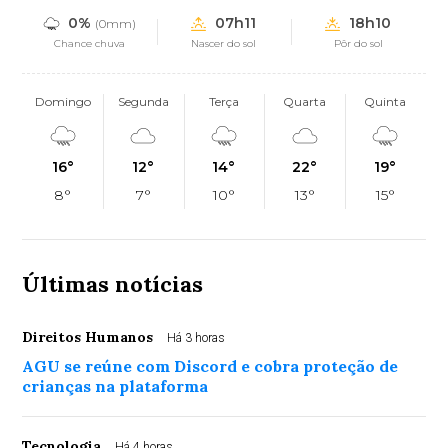
0%
07h11
18h10
(0mm)
Chance chuva
Nascer do sol
Pôr do sol
Domingo
Segunda
Terça
Quarta
Quinta
16°
12°
14°
22°
19°
8°
7°
10°
13°
15°
Últimas notícias
Direitos Humanos
Há 3 horas
AGU se reúne com Discord e cobra proteção de
crianças na plataforma
Tecnologia
Há 4 horas