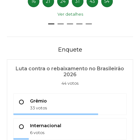
16
21
24
31
43
54
Ver detalhes
Enquete
Luta contra o rebaixamento no Brasileirão
2026
44 votos
Grêmio
33 votos
Internacional
6 votos