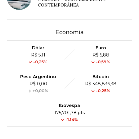
CONTEMPORÂNEA
Economia
Dólar
Euro
R$ 5,11
R$ 5,88
-0,25%
-0,59%
Peso Argentino
Bitcoin
R$ 0,00
R$ 348,836,38
+0,00%
-0,25%
Ibovespa
175,701,78 pts
-1.14%