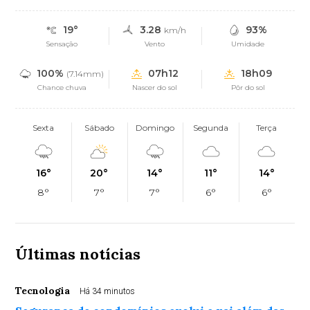
19°
3.28
93%
km/h
Sensação
Vento
Umidade
100%
07h12
18h09
(7.14mm)
Chance chuva
Nascer do sol
Pôr do sol
Sexta
Sábado
Domingo
Segunda
Terça
16°
20°
14°
11°
14°
8°
7°
7°
6°
6°
Últimas notícias
Tecnologia
Há 34 minutos