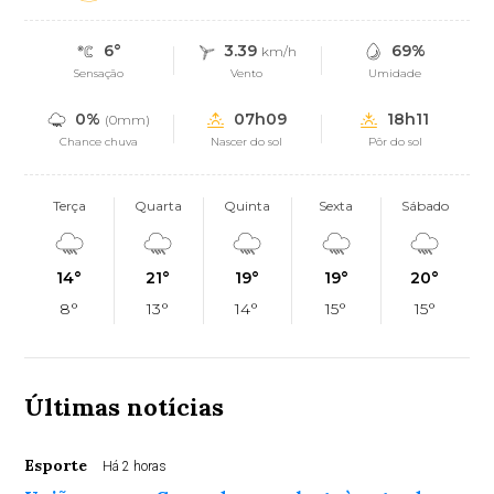
6°
3.39
69%
km/h
Sensação
Vento
Umidade
0%
07h09
18h11
(0mm)
Chance chuva
Nascer do sol
Pôr do sol
Terça
Quarta
Quinta
Sexta
Sábado
14°
21°
19°
19°
20°
8°
13°
14°
15°
15°
Últimas notícias
Esporte
Há 2 horas