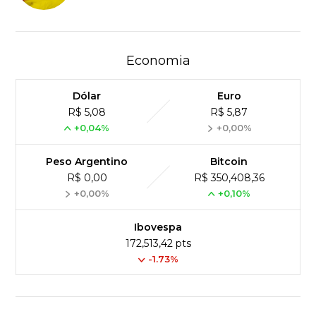
Economia
Dólar
Euro
R$ 5,08
R$ 5,87
+0,04%
+0,00%
Peso Argentino
Bitcoin
R$ 0,00
R$ 350,408,36
+0,00%
+0,10%
Ibovespa
172,513,42 pts
-1.73%