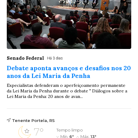
Senado Federal
Há 3 dias
Debate aponta avanços e desafios nos 20
anos da Lei Maria da Penha
Especialistas defenderam o aperfeiçoamento permanente
da Lei Maria da Penha durante o debate " Diálogos sobre a
Lei Maria da Penha: 20 anos de avan...
Tenente Portela, RS
7°
Tempo limpo
Mín.
6°
Máx.
13°