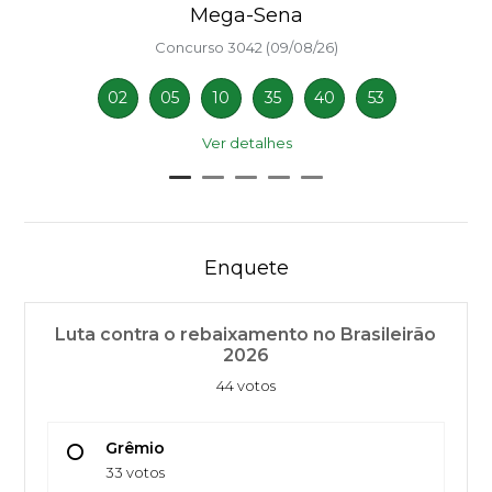
Mega-Sena
Concurso 3042 (09/08/26)
02
05
10
35
40
53
Ver detalhes
Enquete
Luta contra o rebaixamento no Brasileirão
2026
44 votos
Grêmio
33 votos