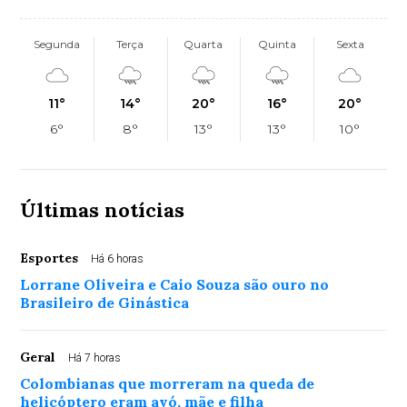
Segunda
Terça
Quarta
Quinta
Sexta
11°
14°
20°
16°
20°
6°
8°
13°
13°
10°
Últimas notícias
Esportes
Há 6 horas
Lorrane Oliveira e Caio Souza são ouro no
Brasileiro de Ginástica
Geral
Há 7 horas
Colombianas que morreram na queda de
helicóptero eram avó, mãe e filha