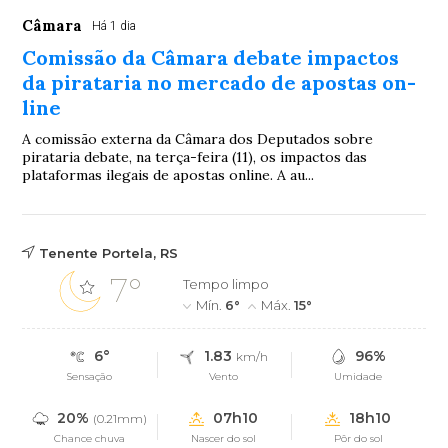
Câmara
Há 1 dia
Comissão da Câmara debate impactos
da pirataria no mercado de apostas on-
line
A comissão externa da Câmara dos Deputados sobre
pirataria debate, na terça-feira (11), os impactos das
plataformas ilegais de apostas online. A au...
Tenente Portela, RS
7°
Tempo limpo
Mín.
6°
Máx.
15°
6°
1.83
96%
km/h
Sensação
Vento
Umidade
20%
07h10
18h10
(0.21mm)
Chance chuva
Nascer do sol
Pôr do sol