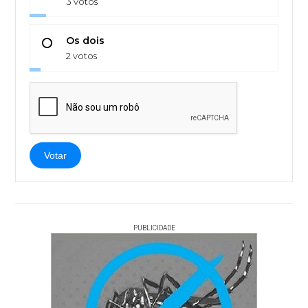
3 votos
Os dois
2 votos
Votar
PUBLICIDADE