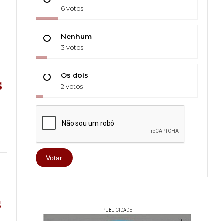
6 votos
Nenhum
3 votos
Os dois
s
2 votos
Votar
s
PUBLICIDADE