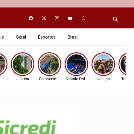
is
Geral
Esportes
Brasil
l
Justiça
Entretenimento
Senado Federal
Justiça
Tecnol