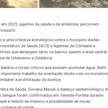
os em 2025, agentes de saúde e de endemias percorrem
mosquito.
io a uma ofensiva estratégica contra o mosquito Aedes
omunitários de Saúde (ACS) e Agentes de Combate a
rões que abrangem tanto os bairros quanto a área central
ia de Urbanismo e Zeladoria.
os baldios e locais críticos que possam acumular água. Além
m importante trabalho de orientação direta com os moradore
ombater a proliferação da doença.
tária de Saúde, Giovana Maciel, o balanço epidemiológico d
e dengue foram confirmados em Tenente Portela durante
ipal é reduzir ao máximo a possibilidade de novas
o sistema de saúde.