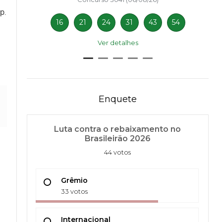
p.
16
21
24
31
43
54
Ver detalhes
Enquete
Luta contra o rebaixamento no
Brasileirão 2026
44 votos
Grêmio
33 votos
Internacional