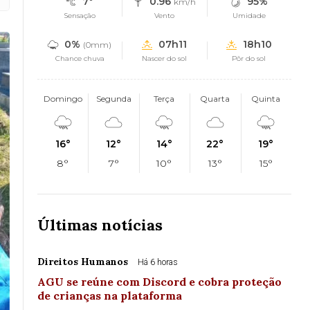
7°
0.96
95%
km/h
Sensação
Vento
Umidade
0%
07h11
18h10
(0mm)
Chance chuva
Nascer do sol
Pôr do sol
Domingo
Segunda
Terça
Quarta
Quinta
16°
12°
14°
22°
19°
8°
7°
10°
13°
15°
Últimas notícias
Direitos Humanos
Há 6 horas
AGU se reúne com Discord e cobra proteção
de crianças na plataforma