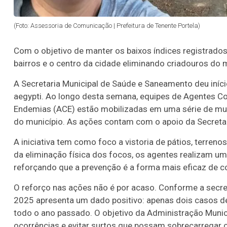
(Foto: Assessoria de Comunicação | Prefeitura de Tenente Portela)
Com o objetivo de manter os baixos índices registrad
bairros e o centro da cidade eliminando criadouros do 
A Secretaria Municipal de Saúde e Saneamento deu iníc
aegypti. Ao longo desta semana, equipes de Agentes C
Endemias (ACE) estão mobilizadas em uma série de muti
do município. As ações contam com o apoio da Secretar
A iniciativa tem como foco a vistoria de pátios, terren
da eliminação física dos focos, os agentes realizam u
reforçando que a prevenção é a forma mais eficaz de c
O reforço nas ações não é por acaso. Conforme a secre
2025 apresenta um dado positivo: apenas dois casos d
todo o ano passado. O objetivo da Administração Munic
ocorrências e evitar surtos que possam sobrecarregar 