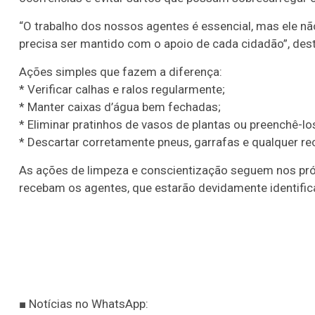
“O trabalho dos nossos agentes é essencial, mas ele n
precisa ser mantido com o apoio de cada cidadão”, des
Ações simples que fazem a diferença:
* Verificar calhas e ralos regularmente;
* Manter caixas d’água bem fechadas;
* Eliminar pratinhos de vasos de plantas ou preenchê-lo
* Descartar corretamente pneus, garrafas e qualquer re
As ações de limpeza e conscientização seguem nos pr
recebam os agentes, que estarão devidamente identifi
Lotofácil
Lotomania
■ Notícias no WhatsApp:
o 3756 (07/08/26)
Concurso 2960 (07/0