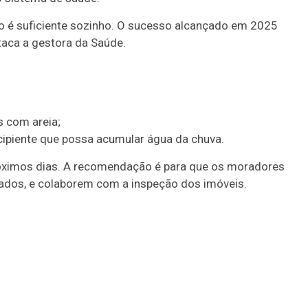
ão é suficiente sozinho. O sucesso alcançado em 2025
taca a gestora da Saúde.
s com areia;
cipiente que possa acumular água da chuva.
óximos dias. A recomendação é para que os moradores
cados, e colaborem com a inspeção dos imóveis.
Duplasena
8/26)
Concurso 2993 (07/08/26)