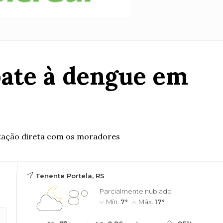
bate à dengue em
entação direta com os moradores
Tenente Portela, RS
8°
Parcialmente nublado
Mín.
7°
Máx.
17°