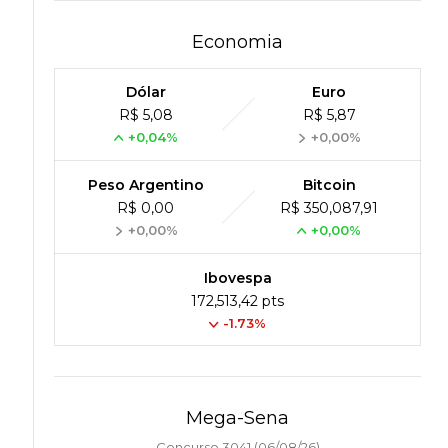
Economia
Dólar
Euro
R$ 5,08
R$ 5,87
+0,04%
+0,00%
Peso Argentino
Bitcoin
R$ 0,00
R$ 350,087,91
+0,00%
+0,00%
Ibovespa
172,513,42 pts
-1.73%
Mega-Sena
Concurso 3041 (06/08/26)