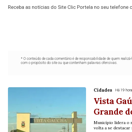
Receba as notícias do Site Clic Portela no seu telefone c
06
09
10
11
11
15
16
18
2
16
19
20
21
29
37
43
46
4
22
60
65
69
78
er detalhes
Ver detalhes
* O conteúdo de cada comentário é de responsabilidade de quem realizá-
com o propósito do site ou que contenham palavras ofensivas.
Cidades
Há 19 hor
Vista Gaú
Grande d
Município lidera o 
volta a se destaca