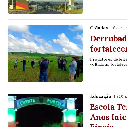
Cidades
Há 20 hor
Derrubad
fortalece
Produtores de leite
voltada ao fortalec
Educação
Há 20 h
Escola Te
Anos Inic