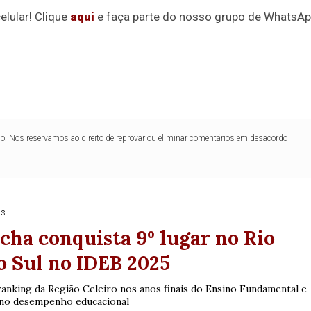
elular! Clique
aqui
e faça parte do nosso grupo de WhatsAp
1
26
27
03
07
08
11
28
50
9
50
57
Ver detalhes
88
91
lo. Nos reservamos ao direito de reprovar ou eliminar comentários em desacordo
as
cha conquista 9º lugar no Rio
o Sul no IDEB 2025
ranking da Região Celeiro nos anos finais do Ensino Fundamental e
r no desempenho educacional