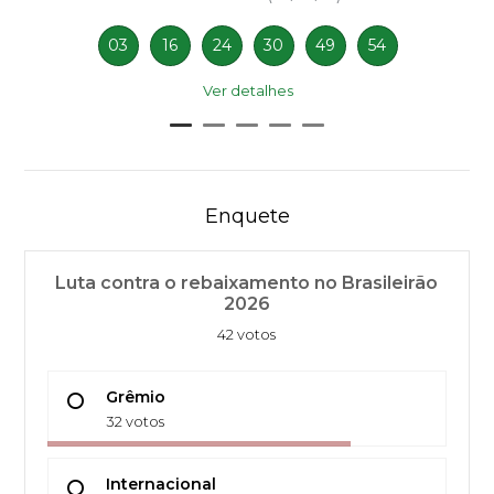
03
16
24
30
49
54
Ver detalhes
Enquete
Luta contra o rebaixamento no Brasileirão
2026
42 votos
Grêmio
32 votos
Internacional