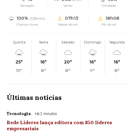
Sensação
Vento
Umidade
100%
07h13
18h08
(1.33mm)
Chance chuva
Nascer do sol
Pôr do sol
Quinta
Sexta
Sábado
Domingo
Segunda
25°
16°
20°
16°
16°
15°
8°
8°
9°
8°
Últimas notícias
Tecnologia
Há 2 minutos
Rede Líderes lança editora com 850 líderes
empresariais