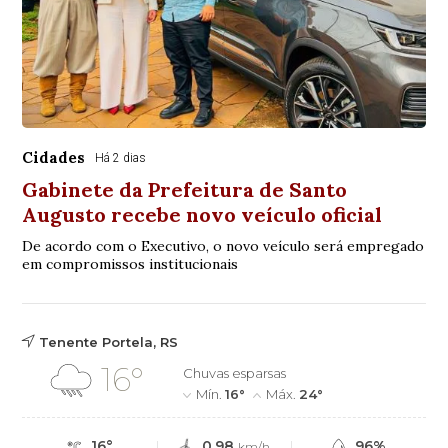
Cidades
Há 2 dias
Gabinete da Prefeitura de Santo
Augusto recebe novo veículo oficial
De acordo com o Executivo, o novo veículo será empregado
em compromissos institucionais
Tenente Portela, RS
16°
Chuvas esparsas
Mín.
16°
Máx.
24°
16°
0.98
96%
km/h