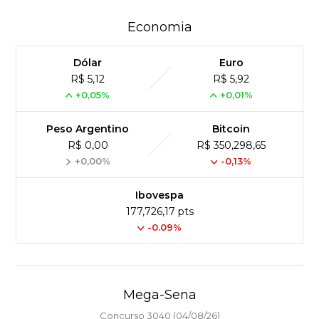
Economia
Dólar
Euro
R$ 5,12
R$ 5,92
+0,05%
+0,01%
Peso Argentino
Bitcoin
R$ 0,00
R$ 350,298,65
+0,00%
-0,13%
Ibovespa
177,726,17 pts
-0.09%
Mega-Sena
Concurso 3040 (04/08/26)