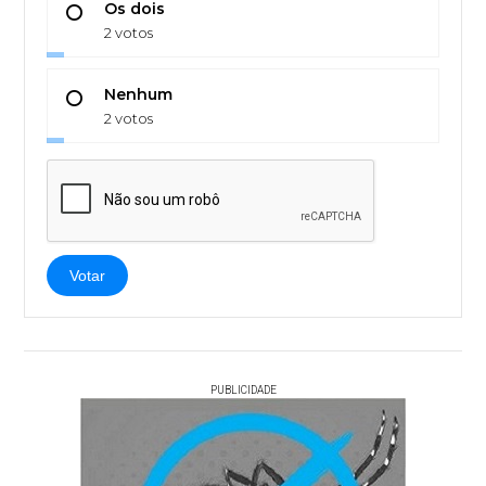
Os dois
2 votos
Nenhum
2 votos
Votar
PUBLICIDADE