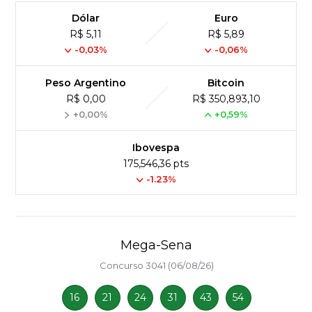
Dólar
Euro
R$ 5,11
R$ 5,89
-0,03%
-0,06%
Peso Argentino
Bitcoin
R$ 0,00
R$ 350,893,10
+0,00%
+0,59%
Ibovespa
175,546,36 pts
-1.23%
Mega-Sena
Concurso 3041 (06/08/26)
16
21
24
31
43
54