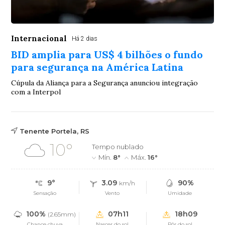
Internacional
Há 2 dias
BID amplia para US$ 4 bilhões o fundo
para segurança na América Latina
Cúpula da Aliança para a Segurança anunciou integração
com a Interpol
Tenente Portela, RS
10°
Tempo nublado
Mín.
8°
Máx.
16°
9°
3.09
90%
km/h
Sensação
Vento
Umidade
100%
07h11
18h09
(2.65mm)
Chance chuva
Nascer do sol
Pôr do sol