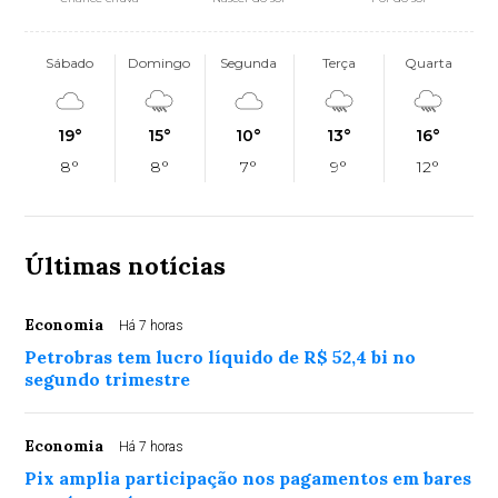
Sábado
Domingo
Segunda
Terça
Quarta
19°
15°
10°
13°
16°
8°
8°
7°
9°
12°
Últimas notícias
Economia
Há 7 horas
Petrobras tem lucro líquido de R$ 52,4 bi no
segundo trimestre
Economia
Há 7 horas
Pix amplia participação nos pagamentos em bares