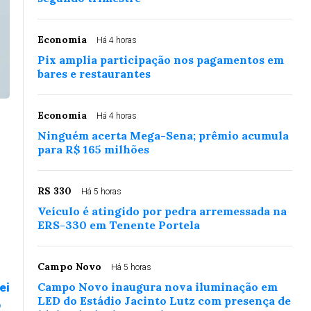
Economia
Há 4 horas
Pix amplia participação nos pagamentos em
bares e restaurantes
Economia
Há 4 horas
Ninguém acerta Mega-Sena; prêmio acumula
para R$ 165 milhões
RS 330
Há 5 horas
Veículo é atingido por pedra arremessada na
ERS-330 em Tenente Portela
Campo Novo
Há 5 horas
Campo Novo inaugura nova iluminação em
ei
LED do Estádio Jacinto Lutz com presença de
o