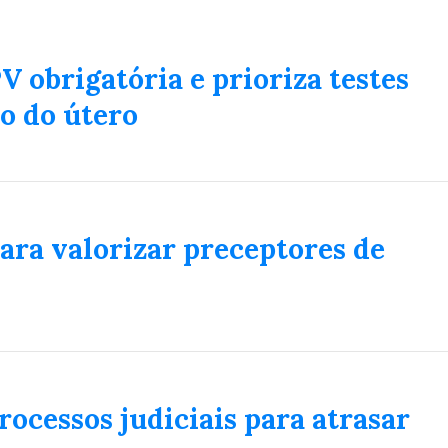
Duplasena
8/26)
Concurso 2992 (05/08/26)
V obrigatória e prioriza testes
2
27
33
10
14
16
21
30
31
o do útero
0
56
61
Ver detalhes
74
93
para valorizar preceptores de
ocessos judiciais para atrasar