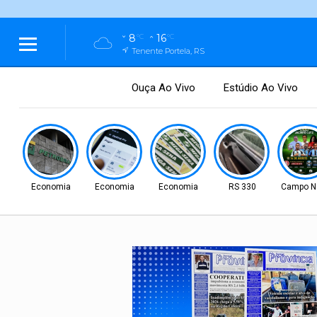
8
16
°C
°C
Tenente Portela, RS
Ouça Ao Vivo
Estúdio Ao Vivo
Economia
Economia
Economia
RS 330
Campo N