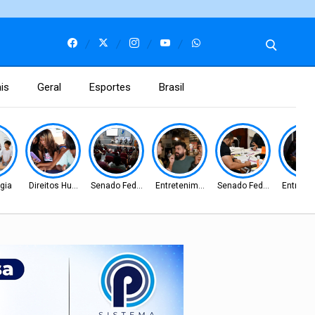
is
Geral
Esportes
Brasil
gia
Direitos Humanos
Senado Federal
Entretenimento
Senado Federal
Entrete