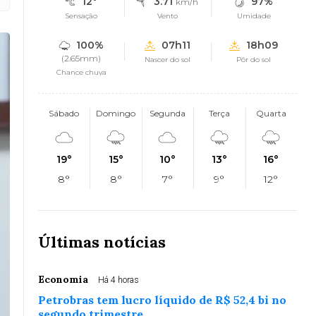
12°
3.71
97%
km/h
Sensação
Vento
Umidade
100%
07h11
18h09
(2.65mm)
Nascer do sol
Pôr do sol
Chance chuva
Sábado
Domingo
Segunda
Terça
Quarta
19°
15°
10°
13°
16°
8°
8°
7°
9°
12°
Últimas notícias
Economia
Há 4 horas
Petrobras tem lucro líquido de R$ 52,4 bi no
segundo trimestre