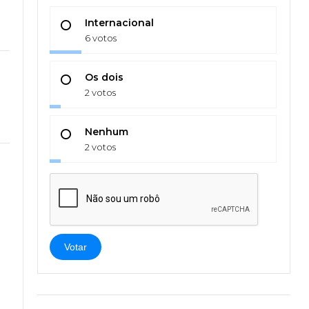
Internacional
6 votos
Os dois
2 votos
Nenhum
2 votos
Votar