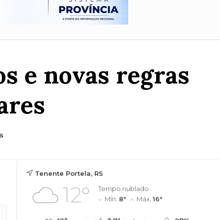
s e novas regras
ares
s
Tenente Portela, RS
12°
Tempo nublado
Mín.
8°
Máx.
16°