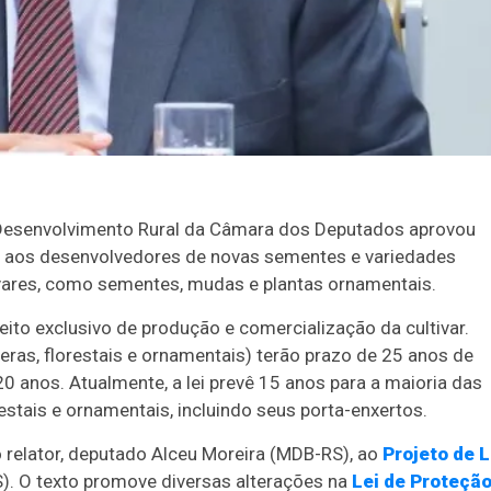
 Desenvolvimento Rural da Câmara dos Deputados aprovou
s aos desenvolvedores de novas sementes e variedades
vares, como sementes, mudas e plantas ornamentais.
ito exclusivo de produção e comercialização da cultivar.
feras, florestais e ornamentais) terão prazo de 25 anos de
0 anos. Atualmente, a lei prevê 15 anos para a maioria das
restais e ornamentais, incluindo seus porta-enxertos.
 relator, deputado Alceu Moreira (MDB-RS), ao
Projeto de L
S). O texto promove diversas alterações na
Lei de Proteçã