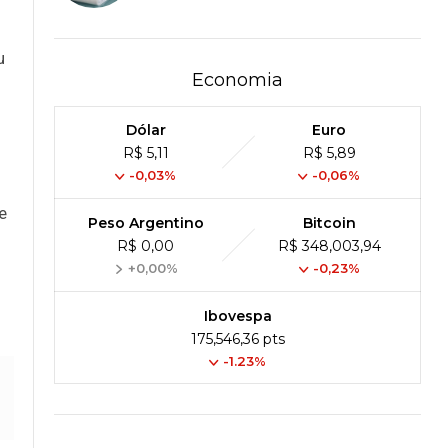
u
Economia
Dólar
Euro
R$ 5,11
R$ 5,89
-0,03%
-0,06%
e
Peso Argentino
Bitcoin
R$ 0,00
R$ 348,003,94
+0,00%
-0,23%
Ibovespa
175,546,36 pts
-1.23%