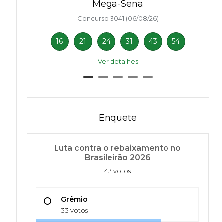
Mega-Sena
Concurso 3041 (06/08/26)
16
21
24
31
43
54
Ver detalhes
Enquete
Luta contra o rebaixamento no
Brasileirão 2026
43 votos
Grêmio
33 votos