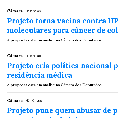
Lotofácil
Lotomania
o 3755 (06/08/26)
Concurso 2959 (05/0
Câmara
Há 8 horas
Projeto torna vacina contra HP
07
08
09
11
05
08
10
12
2
moleculares para câncer de col
20
22
23
24
35
36
43
49
5
A proposta está em análise na Câmara dos Deputados
25
63
64
65
70
er detalhes
Ver detalhes
Câmara
Há 8 horas
Projeto cria política nacional 
residência médica
A proposta está em análise na Câmara dos Deputados
Câmara
Há 10 horas
Projeto pune quem abusar de pr