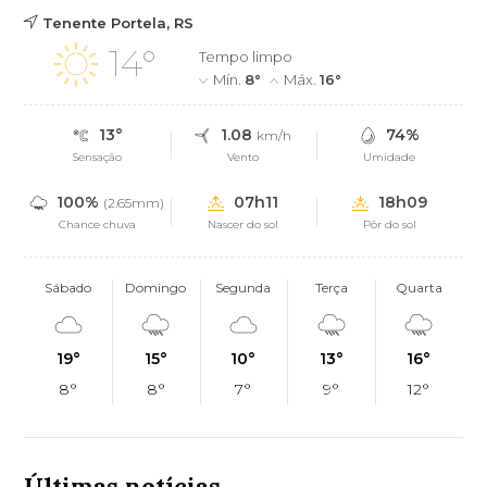
Tenente Portela, RS
14°
Tempo limpo
Mín.
8°
Máx.
16°
13°
1.08
74%
km/h
Sensação
Vento
Umidade
100%
07h11
18h09
(2.65mm)
Chance chuva
Nascer do sol
Pôr do sol
Sábado
Domingo
Segunda
Terça
Quarta
19°
15°
10°
13°
16°
8°
8°
7°
9°
12°
Últimas notícias