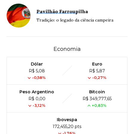
Pavilhão Farroupilha
Tradição: o legado da ciência campeira
Economia
Dólar
Euro
R$ 5,08
R$ 5,87
-0,58%
-0,27%
Peso Argentino
Bitcoin
R$ 0,00
R$ 349,777,65
-3,12%
+0,83%
Ibovespa
172,455,20 pts
-1.76%