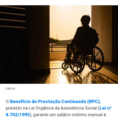
canva
O
Benefício de Prestação Continuada (BPC)
,
previsto na Lei Orgânica da Assistência Social (
Lei nº
8.742/1993
), garante um salário-mínimo mensal à