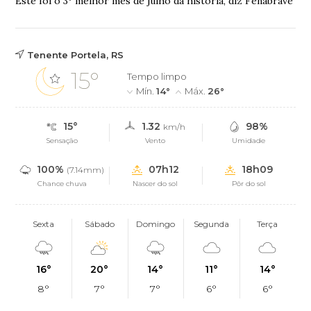
Este foi o 3º melhor mês de julho da história, diz Fenabrave
Tenente Portela, RS
15°
Tempo limpo
Mín.
14°
Máx.
26°
15°
1.32
98%
km/h
Sensação
Vento
Umidade
100%
07h12
18h09
(7.14mm)
Chance chuva
Nascer do sol
Pôr do sol
Sexta
Sábado
Domingo
Segunda
Terça
16°
20°
14°
11°
14°
8°
7°
7°
6°
6°