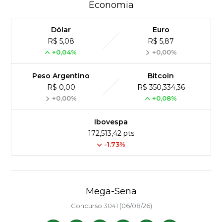
Economia
Dólar
Euro
R$ 5,08
R$ 5,87
+0,04%
+0,00%
Peso Argentino
Bitcoin
R$ 0,00
R$ 350,334,36
+0,00%
+0,08%
Ibovespa
172,513,42 pts
-1.73%
Mega-Sena
Concurso 3041 (06/08/26)