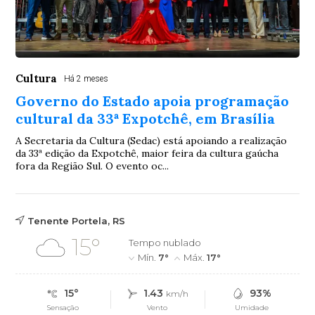
Cultura
Há 2 meses
Governo do Estado apoia programação
cultural da 33ª Expotchê, em Brasília
A Secretaria da Cultura (Sedac) está apoiando a realização
da 33ª edição da Expotchê, maior feira da cultura gaúcha
fora da Região Sul. O evento oc...
Tenente Portela, RS
15°
Tempo nublado
Mín.
7°
Máx.
17°
15°
1.43
93%
km/h
Sensação
Vento
Umidade