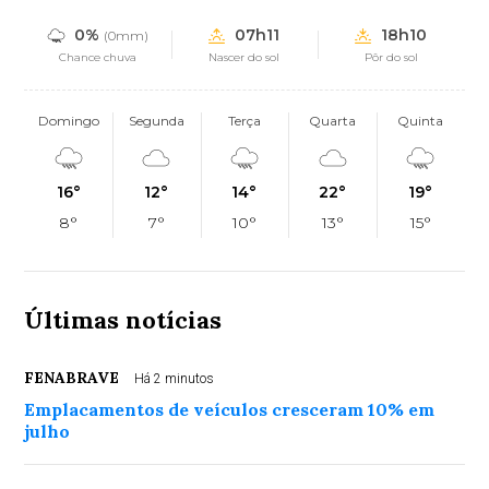
0%
07h11
18h10
(0mm)
Chance chuva
Nascer do sol
Pôr do sol
Domingo
Segunda
Terça
Quarta
Quinta
16°
12°
14°
22°
19°
8°
7°
10°
13°
15°
Últimas notícias
FENABRAVE
Há 2 minutos
Emplacamentos de veículos cresceram 10% em
julho