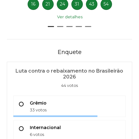
16
21
24
31
43
54
Ver detalhes
Enquete
Luta contra o rebaixamento no Brasileirão
2026
44 votos
Grêmio
33 votos
Internacional
6 votos