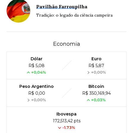
Pavilhão Farroupilha
Tradição: o legado da ciência campeira
Economia
Dólar
Euro
R$ 5,08
R$ 5,87
+0,04%
+0,00%
Peso Argentino
Bitcoin
R$ 0,00
R$ 350,169,94
+0,00%
+0,03%
Ibovespa
172,513,42 pts
-1.73%