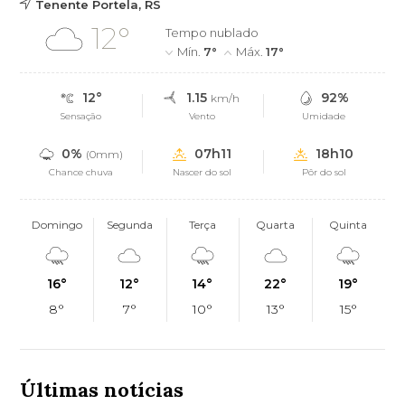
Tenente Portela, RS
12°
Tempo nublado
Mín.
7°
Máx.
17°
12°
1.15
92%
km/h
Sensação
Vento
Umidade
0%
07h11
18h10
(0mm)
Chance chuva
Nascer do sol
Pôr do sol
Domingo
Segunda
Terça
Quarta
Quinta
16°
12°
14°
22°
19°
8°
7°
10°
13°
15°
Últimas notícias