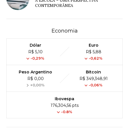
A ESCOLA – UMA PERSPECTIVA
CONTEMPORÂNEA
Economia
Dólar
Euro
R$ 5,10
R$ 5,88
-0,29%
-0,62%
Peso Argentino
Bitcoin
R$ 0,00
R$ 349,348,91
+0,00%
-0,06%
Ibovespa
176,304,56 pts
-0.8%