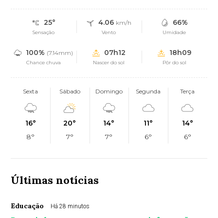
25°
4.06
66%
km/h
Sensação
Vento
Umidade
100%
07h12
18h09
(7.14mm)
Chance chuva
Nascer do sol
Pôr do sol
Sexta
Sábado
Domingo
Segunda
Terça
16°
20°
14°
11°
14°
8°
7°
7°
6°
6°
Últimas notícias
Educação
Há 28 minutos