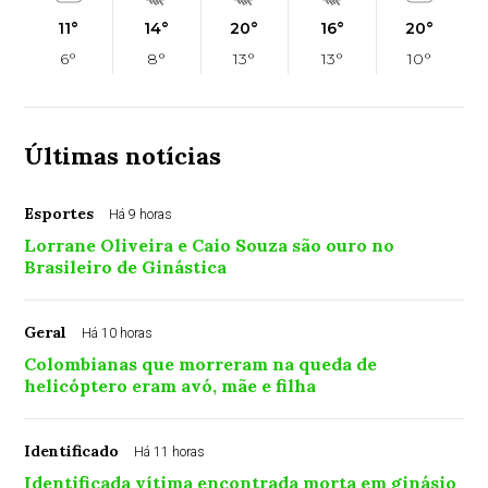
11°
14°
20°
16°
20°
6°
8°
13°
13°
10°
Últimas notícias
Esportes
Há 9 horas
Lorrane Oliveira e Caio Souza são ouro no
Brasileiro de Ginástica
Geral
Há 10 horas
Colombianas que morreram na queda de
helicóptero eram avó, mãe e filha
Identificado
Há 11 horas
Identificada vítima encontrada morta em ginásio