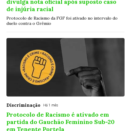
divulga nota oficial após suposto caso
de injúria racial
Protocolo de Racismo da FGF foi ativado no intervalo do
duelo contra o Grêmio
Discriminação
Há 1 mês
Protocolo de Racismo é ativado em
partida do Gauchão Feminino Sub-20
em Tenente Portela