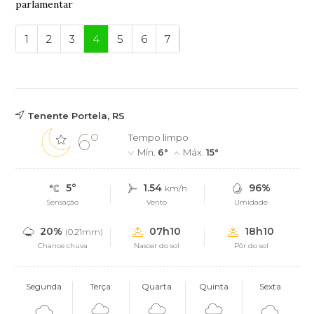
parlamentar
1
2
3
4
5
6
7
Tenente Portela, RS
6°
Tempo limpo
Mín.
6°
Máx.
15°
5°
1.54
96%
km/h
Sensação
Vento
Umidade
20%
07h10
18h10
(0.21mm)
Chance chuva
Nascer do sol
Pôr do sol
Segunda
Terça
Quarta
Quinta
Sexta