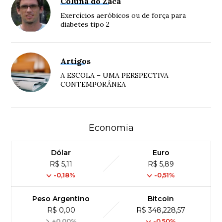
Coluna do Zaca
Exercícios aeróbicos ou de força para
diabetes tipo 2
Artigos
A ESCOLA – UMA PERSPECTIVA
CONTEMPORÂNEA
Economia
Dólar
Euro
R$ 5,11
R$ 5,89
-0,18%
-0,51%
Peso Argentino
Bitcoin
R$ 0,00
R$ 348,228,57
+0,00%
-0,50%