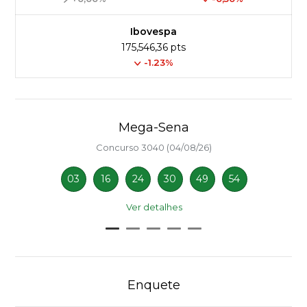
Ibovespa
175,546,36 pts
-1.23%
Mega-Sena
Concurso 3040 (04/08/26)
03
16
24
30
49
54
Ver detalhes
Enquete