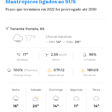
filantrópicos ligados ao SUS
Prazo que termimou em 2022 foi prorrogado até 2030
Tenente Portela, RS
17°
Chuvas esparsas
Mín.
14°
Máx.
26°
17°
2.59
96%
km/h
Sensação
Vento
Umidade
100%
07h12
18h09
(7.14mm)
Chance chuva
Nascer do sol
Pôr do sol
Sexta
Sábado
Domingo
Segunda
Terça
16°
20°
14°
11°
14°