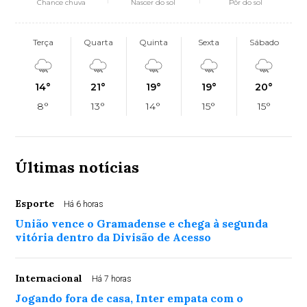
Chance chuva
Nascer do sol
Pôr do sol
Terça
Quarta
Quinta
Sexta
Sábado
14°
21°
19°
19°
20°
8°
13°
14°
15°
15°
Últimas notícias
Esporte
Há 6 horas
União vence o Gramadense e chega à segunda
vitória dentro da Divisão de Acesso
Internacional
Há 7 horas
Jogando fora de casa, Inter empata com o