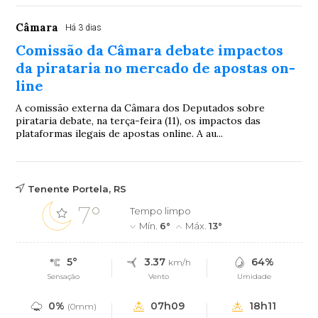
Câmara
Há 3 dias
Comissão da Câmara debate impactos
da pirataria no mercado de apostas on-
line
A comissão externa da Câmara dos Deputados sobre
pirataria debate, na terça-feira (11), os impactos das
plataformas ilegais de apostas online. A au...
Tenente Portela, RS
7°
Tempo limpo
Mín.
6°
Máx.
13°
5°
3.37
64%
km/h
Sensação
Vento
Umidade
0%
07h09
18h11
(0mm)