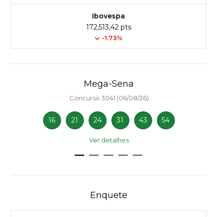
Ibovespa
172,513,42 pts
-1.73%
Mega-Sena
Concurso 3041 (06/08/26)
16
21
24
31
43
54
Ver detalhes
Enquete