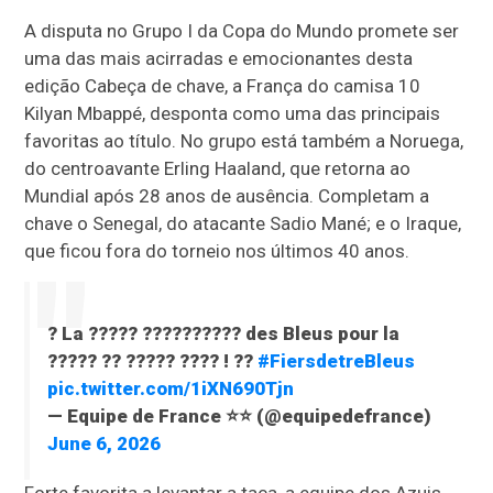
A disputa no Grupo I da Copa do Mundo promete ser
uma das mais acirradas e emocionantes desta
edição Cabeça de chave, a França do camisa 10
Kilyan Mbappé, desponta como uma das principais
favoritas ao título. No grupo está também a Noruega,
do centroavante Erling Haaland, que retorna ao
Mundial após 28 anos de ausência. Completam a
chave o Senegal, do atacante Sadio Mané; e o Iraque,
que ficou fora do torneio nos últimos 40 anos.
? La ????? ?????????? des Bleus pour la
????? ?? ????? ???? ! ??
#FiersdetreBleus
pic.twitter.com/1iXN690Tjn
— Equipe de France ⭐⭐ (@equipedefrance)
June 6, 2026