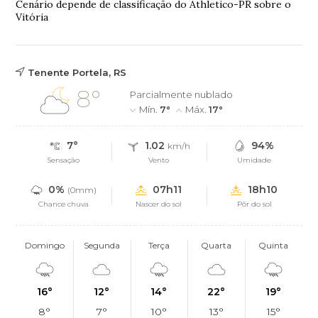
Cenário depende de classificação do Athletico-PR sobre o
Vitória
Tenente Portela, RS
8°
Parcialmente nublado
Mín.
7°
Máx.
17°
7°
1.02
94%
km/h
Sensação
Vento
Umidade
0%
07h11
18h10
(0mm)
Chance chuva
Nascer do sol
Pôr do sol
Domingo
Segunda
Terça
Quarta
Quinta
16°
12°
14°
22°
19°
8°
7°
10°
13°
15°