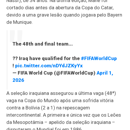
Nassr), de 34 anos. Na última edição, Mané foi
cortado dias antes da abertura da Copa do Catar,
devido a uma grave lesão quando jogava pelo Bayern
de Munique.
The 48th and final team...
?? Iraq have qualified for the
#FIFAWorldCup
!
pic.twitter.com/nDYdJZKyYx
— FIFA World Cup (@FIFAWorldCup)
April 1,
2026
A seleção iraquiana assegurou a última vaga (48ª)
vaga na Copa do Mundo após uma sofrida vitória
contra a Bolívia (2 a 1) na repescagem
intercontinental. A primeira e única vez que os Leões
da Mesopotâmia – apelido da seleção iraquiana –
disputaram o Mundial foi em 1986.