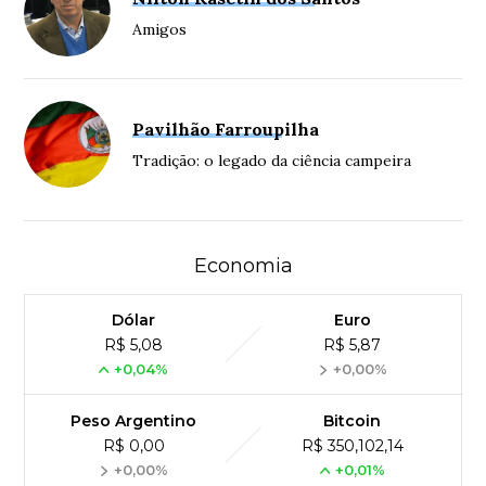
Amigos
Pavilhão Farroupilha
Tradição: o legado da ciência campeira
Economia
Dólar
Euro
R$ 5,08
R$ 5,87
+0,04%
+0,00%
Peso Argentino
Bitcoin
R$ 0,00
R$ 350,102,14
+0,00%
+0,01%