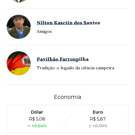
Nilton Kasctin dos Santos
Amigos
Pavilhão Farroupilha
Tradição: o legado da ciência campeira
Economia
Dólar
Euro
R$ 5,08
R$ 5,87
+0,04%
+0,00%