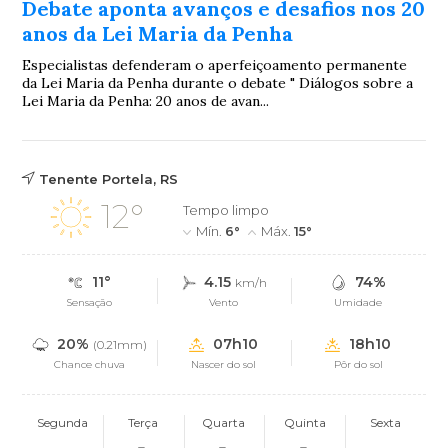
Debate aponta avanços e desafios nos 20
anos da Lei Maria da Penha
Especialistas defenderam o aperfeiçoamento permanente
da Lei Maria da Penha durante o debate " Diálogos sobre a
Lei Maria da Penha: 20 anos de avan...
Tenente Portela, RS
12°
Tempo limpo
Mín.
6°
Máx.
15°
11°
4.15
74%
km/h
Sensação
Vento
Umidade
20%
07h10
18h10
(0.21mm)
Chance chuva
Nascer do sol
Pôr do sol
Segunda
Terça
Quarta
Quinta
Sexta