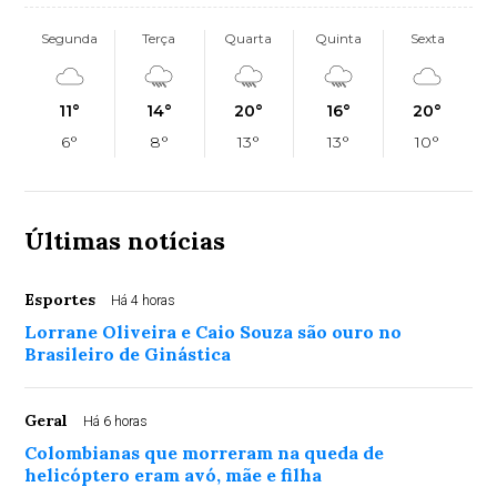
Segunda
Terça
Quarta
Quinta
Sexta
11°
14°
20°
16°
20°
6°
8°
13°
13°
10°
Últimas notícias
Esportes
Há 4 horas
Lorrane Oliveira e Caio Souza são ouro no
Brasileiro de Ginástica
Geral
Há 6 horas
Colombianas que morreram na queda de
helicóptero eram avó, mãe e filha