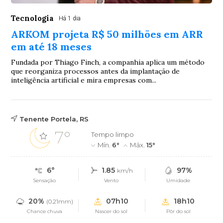
Tecnologia
Há 1 dia
ARKOM projeta R$ 50 milhões em ARR
em até 18 meses
Fundada por Thiago Finch, a companhia aplica um método
que reorganiza processos antes da implantação de
inteligência artificial e mira empresas com...
Tenente Portela, RS
7°
Tempo limpo
Mín.
6°
Máx.
15°
6°
1.85
97%
km/h
Sensação
Vento
Umidade
20%
07h10
18h10
(0.21mm)
Chance chuva
Nascer do sol
Pôr do sol