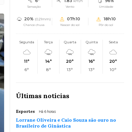
6°
1.83
96%
km/h
Sensação
Vento
Umidade
20%
07h10
18h10
(0.21mm)
Chance chuva
Nascer do sol
Pôr do sol
Segunda
Terça
Quarta
Quinta
Sexta
11°
14°
20°
16°
20°
6°
8°
13°
13°
10°
Últimas notícias
Esportes
Há 6 horas
Lorrane Oliveira e Caio Souza são ouro no
Brasileiro de Ginástica