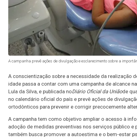
A campanha prevê ações de divulgação e esclarecimento sobre a importânc
A conscientização sobre a necessidade da realização d
idade passa a contar com uma campanha de alcance naci
Lula da Silva, e publicada no
Diário Oficial da União
de qua
no calendário oficial do país e prevê ações de divulga
ortodônticos para prevenir e corrigir precocemente alte
A campanha tem como objetivo ampliar o acesso à infor
adoção de medidas preventivas nos serviços público e p
também busca promover a autoestima e o bem-estar psic