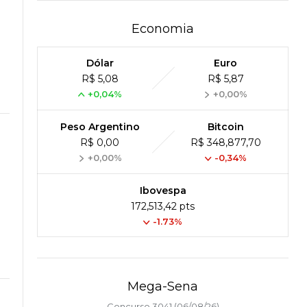
Economia
Dólar
Euro
R$ 5,08
R$ 5,87
+0,04%
+0,00%
Peso Argentino
Bitcoin
R$ 0,00
R$ 348,877,70
+0,00%
-0,34%
Ibovespa
172,513,42 pts
-1.73%
Mega-Sena
Concurso 3041 (06/08/26)