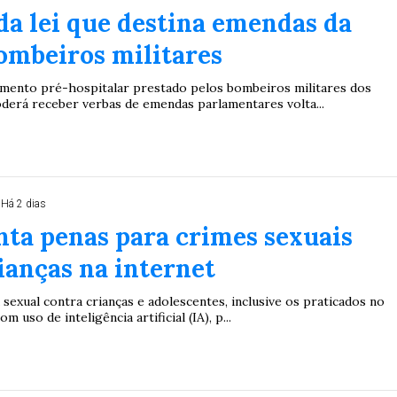
a lei que destina emendas da
1
26
27
03
07
08
11
28
50
ombeiros militares
9
50
57
Ver detalhes
imento pré-hospitalar prestado pelos bombeiros militares dos
derá receber verbas de emendas parlamentares volta...
88
91
Há 2 dias
ta penas para crimes sexuais
ianças na internet
 sexual contra crianças e adolescentes, inclusive os praticados no
m uso de inteligência artificial (IA), p...