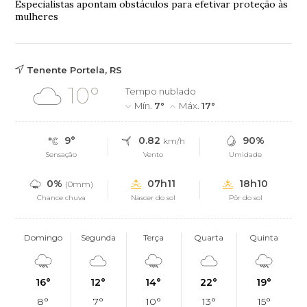
Especialistas apontam obstáculos para efetivar proteção às
mulheres
Tenente Portela, RS
10°
Tempo nublado
Mín.
7°
Máx.
17°
9°
0.82
90%
km/h
Sensação
Vento
Umidade
0%
07h11
18h10
(0mm)
Chance chuva
Nascer do sol
Pôr do sol
Domingo
Segunda
Terça
Quarta
Quinta
16°
12°
14°
22°
19°
8°
7°
10°
13°
15°