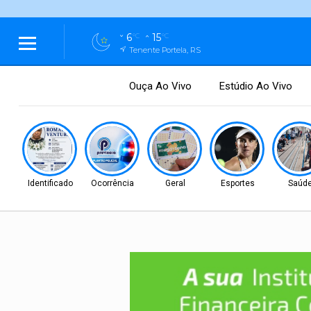
6
15
°C
°C
Tenente Portela, RS
Ouça Ao Vivo
Estúdio Ao Vivo
Identificado
Ocorrência
Geral
Esportes
Saúd