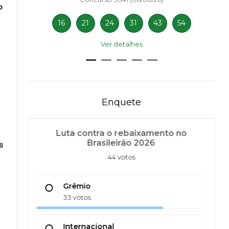
o
16
21
24
31
43
54
Ver detalhes
Enquete
Luta contra o rebaixamento no
Brasileirão 2026
s
44 votos
Grêmio
33 votos
Internacional