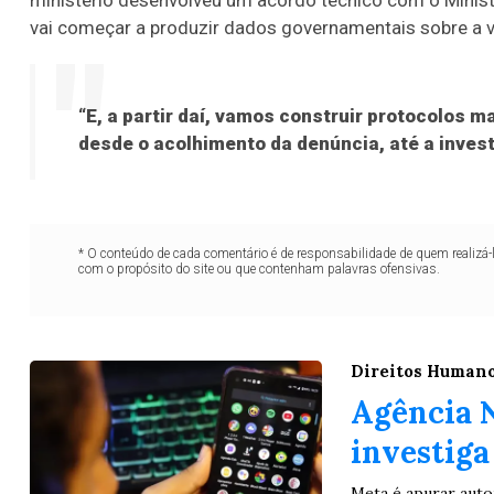
ministério desenvolveu um acordo técnico com o Minist
vai começar a produzir dados governamentais sobre a v
“E, a partir daí, vamos construir protocolos 
desde o acolhimento da denúncia, até a invest
* O conteúdo de cada comentário é de responsabilidade de quem realizá-
com o propósito do site ou que contenham palavras ofensivas.
Direitos Human
Agência N
investiga
Meta é apurar auto