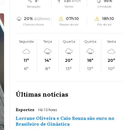
5°
1.51
95%
km/h
Sensação
Vento
Umidade
20%
07h10
18h10
(0.21mm)
Chance chuva
Nascer do sol
Pôr do sol
Segunda
Terça
Quarta
Quinta
Sexta
11°
14°
20°
16°
20°
6°
8°
13°
13°
10°
Últimas notícias
Esportes
Há 10 horas
Lorrane Oliveira e Caio Souza são ouro no
Brasileiro de Ginástica