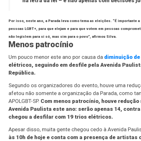
na letra da lei – e não apenas com decisões j
Por isso, neste ano, a Parada leva como tema as eleições. “É importante a
pessoas LGBT+, para que elejam e para que votem em pessoas comprometi
não legislem para si só, mas sim para o povo”, afirmou Silva.
Menos patrocínio
Um pouco menor este ano por causa da
diminuição de
elétricos, seguindo em desfile pela Avenida Paulis
República.
Segundo os organizadores do evento, houve uma reduçã
afetou não somente a organização da Parada, como tam
APOLGBT-SP.
Com menos patrocínio, houve redução n
Avenida Paulista este ano: serão apenas 14, contr
chegou a desfilar com 19 trios elétricos.
Apesar disso, muita gente chegou cedo à Avenida Pauli
Lotofácil
Lotomania
às 10h de hoje e conta com a presença de artistas c
o 3756 (07/08/26)
Concurso 2960 (07/0