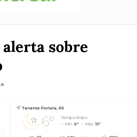
alerta sobre
o
ta
Tenente Portela, RS
6°
Tempo limpo
Mín.
6°
Máx.
15°