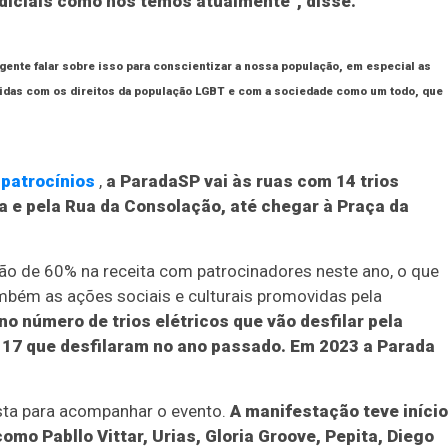
udiciais como nós temos atualmente”, disse.
 gente falar sobre isso para conscientizar a nossa população, em especial as
das com os direitos da população LGBT e com a sociedade como um todo, que
 patrocínios
,
a ParadaSP vai às ruas com 14 trios
ta e pela Rua da Consolação, até chegar à Praça da
o de 60% na receita com patrocinadores neste ano, o que
bém as ações sociais e culturais promovidas pela
o número de trios elétricos que vão desfilar pela
a 17 que desfilaram no ano passado. Em 2023 a Parada
sta para acompanhar o evento.
A manifestação teve início
Duplasena
omo Pabllo Vittar, Urias, Gloria Groove, Pepita, Diego
8/26)
Concurso 2993 (07/08/26)