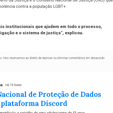
ério da Justiça e o Conselho Nacional de Justiça (CNJ) que
iolência contra a população LGBT+.
mais institucionais que ajudem em todo o processo,
igação e o sistema de justiça”, explicou.
lo. Nos reservamos ao direito de reprovar ou eliminar comentários em desacordo
os
Há 19 horas
acional de Proteção de Dados
 plataforma Discord
mutilação e suicídio de uma adolescente de 13 anos