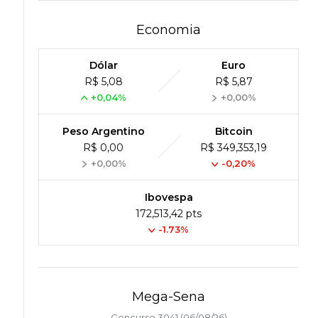
Economia
Dólar
Euro
R$ 5,08
R$ 5,87
+0,04%
+0,00%
Peso Argentino
Bitcoin
R$ 0,00
R$ 349,353,19
+0,00%
-0,20%
Ibovespa
172,513,42 pts
-1.73%
Mega-Sena
Concurso 3041 (06/08/26)