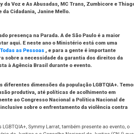
aty da Voz e As Abusadas, MC Trans, Zumbicore e Thiag
 da Cidadania, Janine Mello.
1
26
27
03
07
08
11
28
50
9
50
57
Ver detalhes
do presença na Parada. A de São Paulo é a maior
88
91
tar aqui. E neste ano o Ministério está com uma
a Todas as Pessoas
, e para a gente é importante
ira sobre a necessidade da garantia dos direitos da
sta à
Agência Brasil
durante o evento.
 as diferentes dimensões da população LGBTQIA+. Temo
são produtiva, até políticas de acolhimento em
ente ao Congresso Nacional a Política Nacional de
 inclusive sobre o enfrentamento da violência contra
as LGBTQIA+, Symmy Larrat, também presente ao evento, o