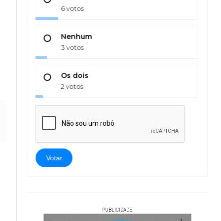
6 votos
Nenhum
3 votos
Os dois
2 votos
Votar
PUBLICIDADE