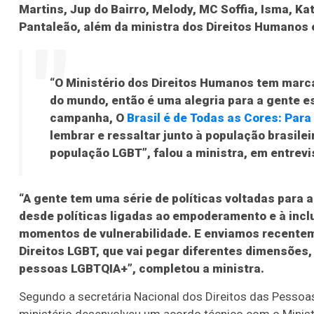
Martins, Jup do Bairro, Melody, MC Soffia, Isma, K
Pantaleão, além da ministra dos Direitos Humanos e
06
09
10
11
11
15
16
18
2
16
19
20
21
29
37
43
46
4
“O Ministério dos Direitos Humanos tem marca
22
60
65
69
78
do mundo, então é uma alegria para a gente es
campanha, O
Brasil é de Todas as Cores: Par
er detalhes
Ver detalhes
lembrar e ressaltar junto à população brasile
população LGBT”, falou a ministra, em entrevi
“A gente tem uma série de políticas voltadas para
desde políticas ligadas ao empoderamento e à inclu
momentos de vulnerabilidade. E enviamos recentem
Direitos LGBT, que vai pegar diferentes dimensões,
pessoas LGBTQIA+”, completou a ministra.
Segundo a secretária Nacional dos Direitos das Pesso