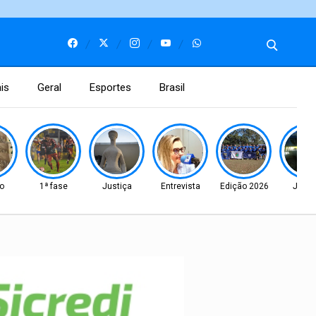
is
Geral
Esportes
Brasil
o
1ª fase
Justiça
Entrevista
Edição 2026
Justi