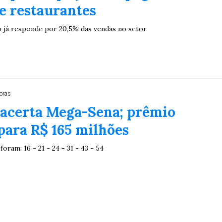
e restaurantes
2
27
33
10
14
16
21
30
31
 já responde por 20,5% das vendas no setor
0
56
61
Ver detalhes
74
93
oras
acerta Mega-Sena; prêmio
para R$ 165 milhões
oram: 16 - 21 - 24 - 31 - 43 - 54