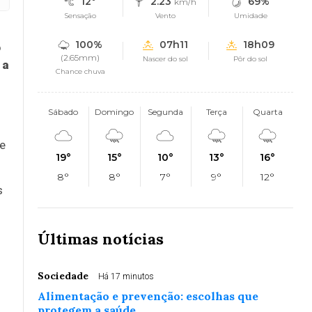
12°
2.23
69%
km/h
Sensação
Vento
Umidade
100%
07h11
18h09
o
(2.65mm)
Nascer do sol
Pôr do sol
 a
Chance chuva
Sábado
Domingo
Segunda
Terça
Quarta
de
19°
15°
10°
13°
16°
8°
8°
7°
9°
12°
s
Últimas notícias
Sociedade
Há 17 minutos
Alimentação e prevenção: escolhas que
protegem a saúde