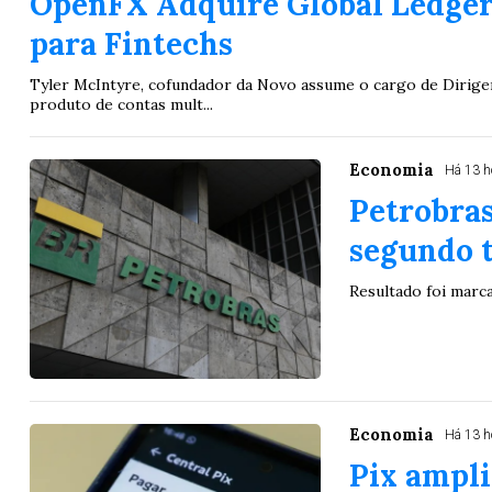
OpenFX Adquire Global Ledger
para Fintechs
Tyler McIntyre, cofundador da Novo assume o cargo de Dirigen
produto de contas mult...
Economia
Há 13 h
Petrobras
segundo 
Resultado foi marc
Lotofácil
Lotomania
Economia
Há 13 h
Pix ampli
o 3755 (06/08/26)
Concurso 2959 (05/0