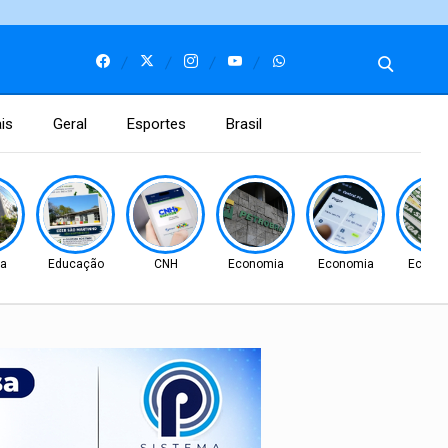
is
Geral
Esportes
Brasil
ça
Educação
CNH
Economia
Economia
Econo