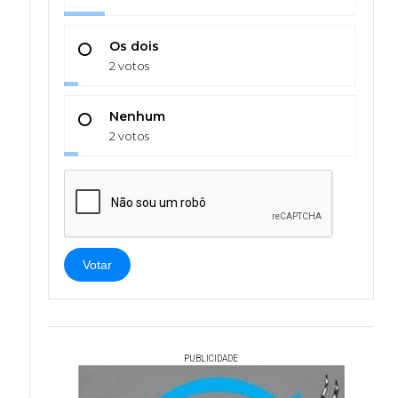
Os dois
2 votos
Nenhum
2 votos
Votar
PUBLICIDADE