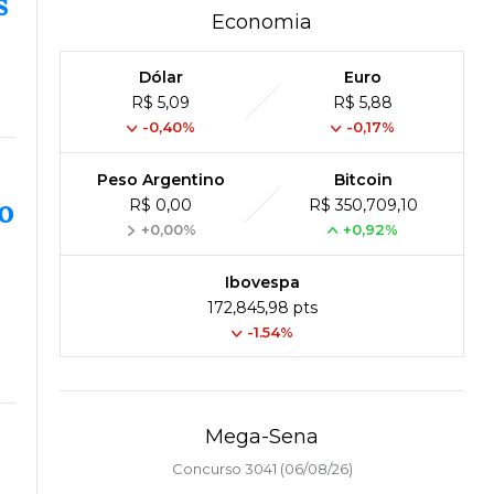
s
Economia
Dólar
Euro
R$ 5,09
R$ 5,88
-0,40%
-0,17%
Peso Argentino
Bitcoin
o
R$ 0,00
R$ 350,709,10
+0,00%
+0,92%
Ibovespa
172,845,98 pts
-1.54%
Mega-Sena
Concurso 3041 (06/08/26)