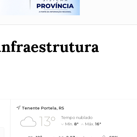
infraestrutura
Tenente Portela, RS
13°
Tempo nublado
Mín.
8°
Máx.
16°