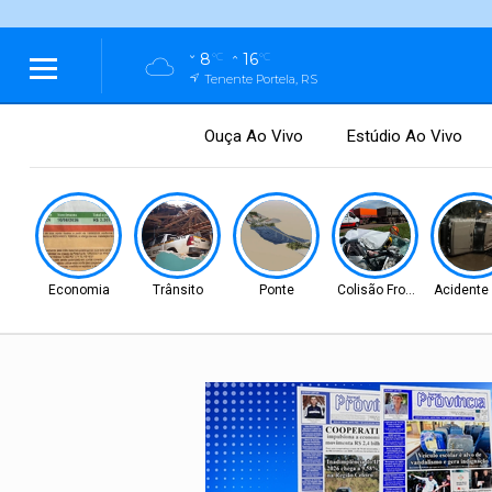
8
16
°C
°C
Tenente Portela, RS
Ouça Ao Vivo
Estúdio Ao Vivo
Economia
Trânsito
Ponte
Colisão Frontal
Acidente