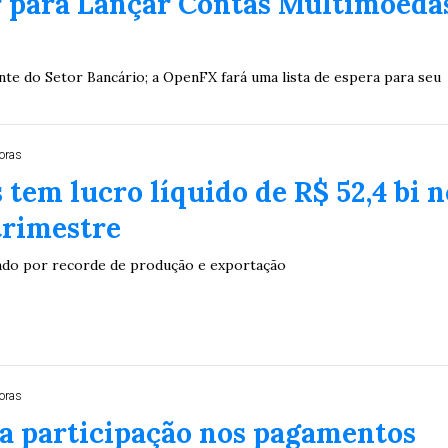
 para Lançar Contas Multimoeda
te do Setor Bancário; a OpenFX fará uma lista de espera para seu
oras
 tem lucro líquido de R$ 52,4 bi n
trimestre
ado por recorde de produção e exportação
Duplasena
oras
a participação nos pagamentos
8/26)
Concurso 2992 (05/08/26)