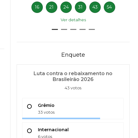
16
21
24
31
43
54
Ver detalhes
Enquete
Luta contra o rebaixamento no
Brasileirão 2026
43 votos
Grêmio
33 votos
Internacional
6 votos