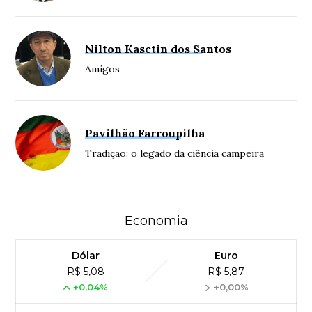
Nilton Kasctin dos Santos
Amigos
Pavilhão Farroupilha
Tradição: o legado da ciência campeira
Economia
Dólar
Euro
R$ 5,08
R$ 5,87
+0,04%
+0,00%