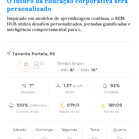
O futuro da educação corporativa será
personalizado
Inspirado em modelos de aprendizagem contínua, o BEM
HUB utiliza desafios personalizados, jornadas gamificadas e
inteligência comportamental para i...
Tenente Portela, RS
8°
Tempo limpo
Mín.
8°
Máx.
16°
7°
1.37
93%
km/h
Sensação
Vento
Umidade
100%
07h11
18h09
(2.65mm)
Chance chuva
Nascer do sol
Pôr do sol
Sábado
Domingo
Segunda
Terça
Quarta