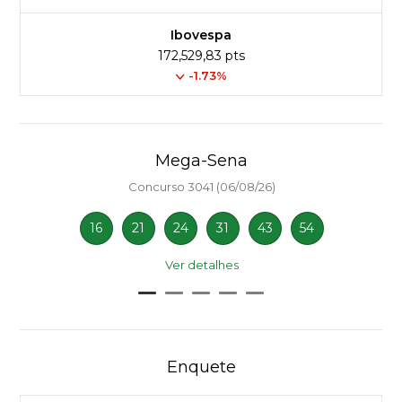
Ibovespa
172,529,83 pts
-1.73%
Mega-Sena
Concurso 3041 (06/08/26)
16
21
24
31
43
54
Ver detalhes
Enquete