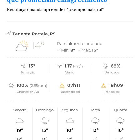
Resolução manda apreender "ozempic natural"
Tenente Portela, RS
14°
Parcialmente nublado
Mín.
8°
Máx.
16°
13°
1.17
68%
km/h
Sensação
Vento
Umidade
100%
07h11
18h09
(2.65mm)
Chance chuva
Nascer do sol
Pôr do sol
Sábado
Domingo
Segunda
Terça
Quarta
19°
15°
10°
13°
16°
8°
8°
7°
9°
12°