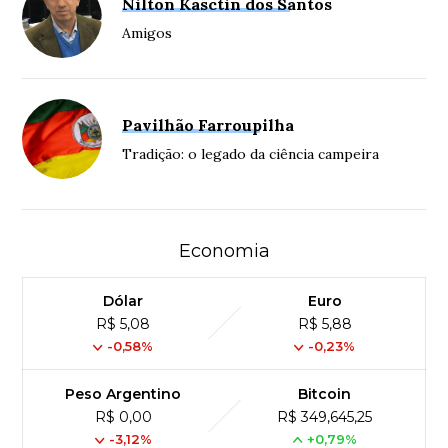
Nilton Kasctin dos Santos
Amigos
Pavilhão Farroupilha
Tradição: o legado da ciência campeira
Economia
Dólar
Euro
R$ 5,08
R$ 5,88
-0,58%
-0,23%
Peso Argentino
Bitcoin
R$ 0,00
R$ 349,645,25
-3,12%
+0,79%