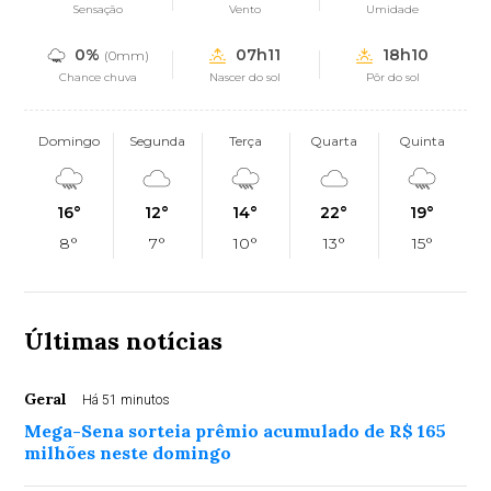
Sensação
Vento
Umidade
0%
07h11
18h10
(0mm)
Chance chuva
Nascer do sol
Pôr do sol
Domingo
Segunda
Terça
Quarta
Quinta
16°
12°
14°
22°
19°
8°
7°
10°
13°
15°
Últimas notícias
Geral
Há 51 minutos
Mega-Sena sorteia prêmio acumulado de R$ 165
milhões neste domingo