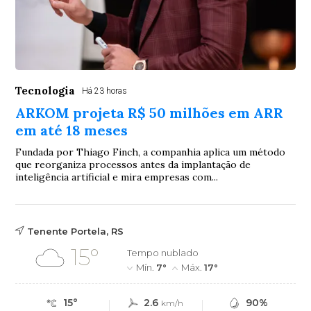
Tecnologia
Há 23 horas
ARKOM projeta R$ 50 milhões em ARR
em até 18 meses
Fundada por Thiago Finch, a companhia aplica um método
que reorganiza processos antes da implantação de
inteligência artificial e mira empresas com...
Tenente Portela, RS
15°
Tempo nublado
Mín.
7°
Máx.
17°
15°
2.6
90%
km/h