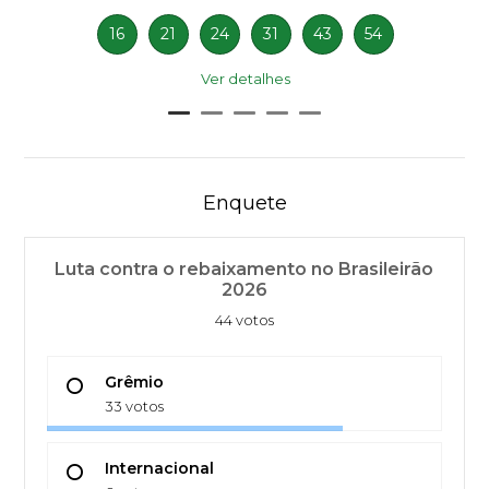
16
21
24
31
43
54
Ver detalhes
Enquete
Luta contra o rebaixamento no Brasileirão
2026
44 votos
Grêmio
33 votos
Internacional