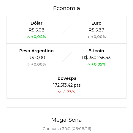
Economia
Dólar
Euro
R$ 5,08
R$ 5,87
+0,04%
+0,00%
Peso Argentino
Bitcoin
R$ 0,00
R$ 350,258,43
+0,00%
+0,05%
Ibovespa
172,513,42 pts
-1.73%
Mega-Sena
Concurso 3041 (06/08/26)