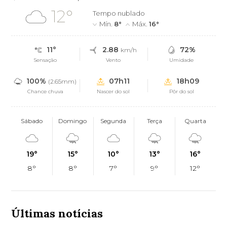
12°
Tempo nublado
Mín.
8°
Máx.
16°
11°
2.88
72%
km/h
Sensação
Vento
Umidade
100%
07h11
18h09
(2.65mm)
Chance chuva
Nascer do sol
Pôr do sol
Sábado
Domingo
Segunda
Terça
Quarta
19°
15°
10°
13°
16°
8°
8°
7°
9°
12°
Últimas notícias