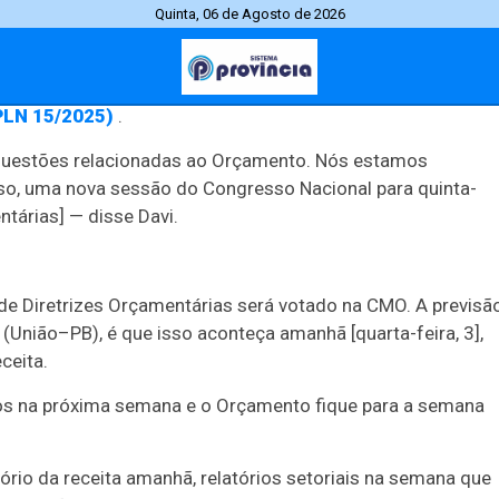
Quinta, 06 de Agosto de 2026
articulações com
o presidente da Câmara, Hugo Motta,
deres partidários na tentativa de ajustar o andamento da
PLN 15/2025)
.
Jornal Província
Polícia l Trânsito
Cidades
Especia
questões relacionadas ao Orçamento. Nós estamos
so, uma nova sessão do Congresso Nacional para quinta-
ntárias] — disse Davi.
a
Trânsito
Eleições 2026
Ataque Escolar
Tráfico Drogas
Temp
de Diretrizes Orçamentárias será votado na CMO. A previsão
o (União–PB),
é que isso aconteça amanhã [
quarta-feira, 3],
ceita.
PUBLICIDADE
ados na próxima semana e o Orçamento fique para a semana
tório da receita amanhã, relatórios setoriais na semana que