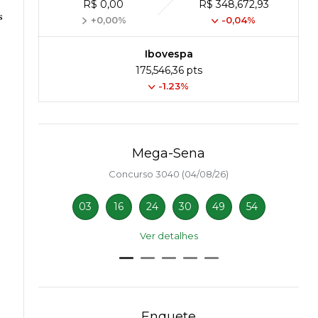
R$ 0,00
R$ 348,672,93
s
+0,00%
-0,04%
Ibovespa
175,546,36 pts
-1.23%
Mega-Sena
Concurso 3040 (04/08/26)
03
16
24
30
49
54
Ver detalhes
Enquete