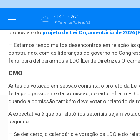
PLN 2/2025
) deve ser realizada na quinta-feira (4).
Davi relatou que esteve envolvido, ao longo do dia, em 
14
26
°C
°C
Tenente Portela, RS
integrantes da Comissão Mista de Orçamento (CMO) e lí
proposta e do
projeto de Lei Orçamentária de 2026
(
Ouça Ao Vivo
Estúdio Ao Vivo
— Estamos tendo muitos desencontros em relação às 
construindo, com as lideranças do governo no Congres
feira, para deliberarmos a LDO [Lei de Diretrizes Orçame
CMO
Internacional
Economia
Cidades
Brasil
Polític
Antes da votação em sessão conjunta, o projeto da Lei 
feita pelo presidente da comissão, senador Efraim Filh
quando a comissão também deve votar o relatório da re
A expectativa é que os relatórios setoriais sejam vot
seguinte.
— Se der certo, o calendário é votação da LDO e do rela