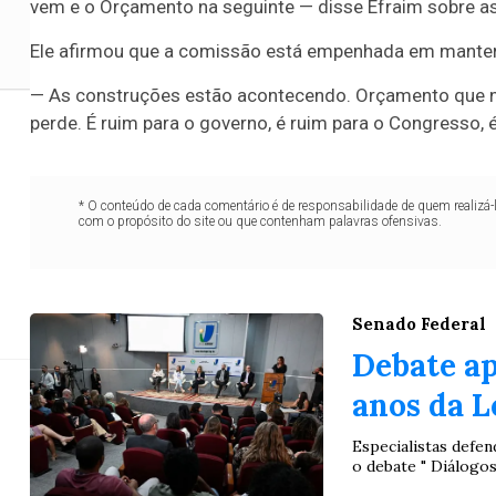
vem e o Orçamento na seguinte — disse Efraim sobre a
Ele afirmou que a comissão está empenhada em mante
— As construções estão acontecendo. Orçamento que n
perde. É ruim para o governo, é ruim para o Congresso, é
Congresso busca 
* O conteúdo de cada comentário é de responsabilidade de quem realizá-
com o propósito do site ou que contenham palavras ofensivas.
O presidente do Senado, Davi Alcolumbre, anunc
Senado Federal
Debate ap
anos da L
Especialistas defe
o debate " Diálogos