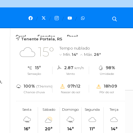
is
Geral
Esportes
Brasil
Tenente Portela, RS
15°
Tempo nublado
Mín.
14°
Máx.
26°
15°
2.87
98%
km/h
Sensação
Vento
Umidade
o
Incêndio Veicular
Cidades
CNH
Saúde Mental
Tempo S
,
100%
07h12
18h09
(7.14mm)
Chance chuva
Nascer do sol
Pôr do sol
Sexta
Sábado
Domingo
Segunda
Terça
16°
20°
14°
11°
14°