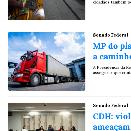
cidadãos também po
Senado Federal
MP do pis
a caminh
A Presidência da Re
assegurar que cont
Senado Federal
CDH: viol
ameaçam 