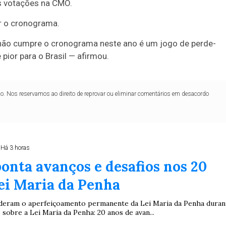
s votações na CMO.
r o cronograma.
ão cumpre o cronograma neste ano é um jogo de perde-
 pior para o Brasil — afirmou.
acordo para levar L
lo. Nos reservamos ao direito de reprovar ou eliminar comentários em desacordo
quinta
iou nesta terça-feira (2) que a sessão conjunta do Congre
Há 3 horas
onta avanços e desafios nos 20
ei Maria da Penha
nderam o aperfeiçoamento permanente da Lei Maria da Penha duran
 sobre a Lei Maria da Penha: 20 anos de avan...