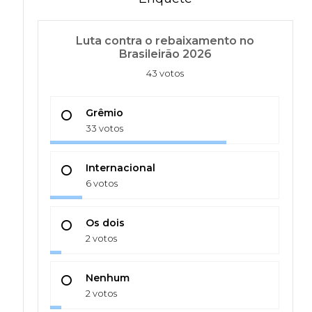
Luta contra o rebaixamento no
Brasileirão 2026
43 votos
Grêmio
33 votos
Internacional
6 votos
Os dois
2 votos
Nenhum
2 votos