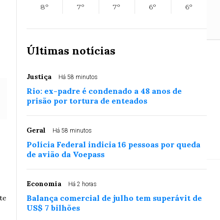
8°
7°
7°
6°
6°
Últimas notícias
DO ao Plenário na
Justiça
Há 58 minutos
Rio: ex-padre é condenado a 48 anos de
prisão por tortura de enteados
Geral
Há 58 minutos
sso Nacional — ou seja, Câmara e Senado — de...
Polícia Federal indicia 16 pessoas por queda
de avião da Voepass
Economia
Há 2 horas
Balança comercial de julho tem superávit de
te
US$ 7 bilhões