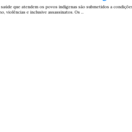
e saúde que atendem os povos indígenas são submetidos a condiçõe
o, violências e inclusive assassinatos. Os ...
Duplasena
8/26)
Concurso 2992 (05/08/26)
2
27
33
10
14
16
21
30
31
0
56
61
Ver detalhes
74
93