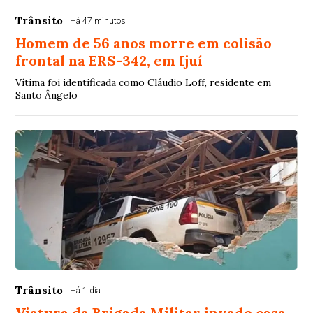
Trânsito
Há 47 minutos
Homem de 56 anos morre em colisão
frontal na ERS-342, em Ijuí
Vítima foi identificada como Cláudio Loff, residente em
Santo Ângelo
Trânsito
Há 1 dia
Viatura da Brigada Militar invade casa