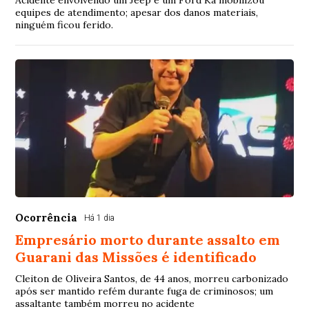
Acidente envolvendo um Jeep e um Ford Ka mobilizou
equipes de atendimento; apesar dos danos materiais,
ninguém ficou ferido.
Ocorrência
Há 1 dia
Empresário morto durante assalto em
Guarani das Missões é identificado
Cleiton de Oliveira Santos, de 44 anos, morreu carbonizado
após ser mantido refém durante fuga de criminosos; um
assaltante também morreu no acidente