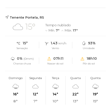
Tenente Portela, RS
15°
Tempo nublado
Mín.
7°
Máx.
17°
15°
1.43
93%
km/h
Sensação
Vento
Umidade
0%
07h11
18h10
(0mm)
Chance chuva
Nascer do sol
Pôr do sol
Domingo
Segunda
Terça
Quarta
Quinta
16°
12°
14°
22°
19°
8°
7°
10°
13°
15°