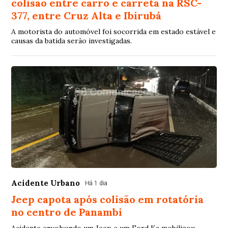
colisão entre carro e carreta na RSC-
377, entre Cruz Alta e Ibirubá
A motorista do automóvel foi socorrida em estado estável e
causas da batida serão investigadas.
Acidente Urbano
Há 1 dia
Jeep capota após colisão em rotatória
no centro de Panambi