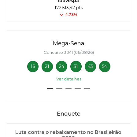
Ibovespa
172,513,42 pts
-1.73%
Mega-Sena
Concurso 3041 (06/08/26)
16
21
24
31
43
54
Ver detalhes
Enquete
Luta contra o rebaixamento no Brasileirão