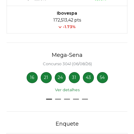
Ibovespa
172,513,42 pts
-1.73%
Mega-Sena
Concurso 3041 (06/08/26)
16
21
24
31
43
54
Ver detalhes
Enquete