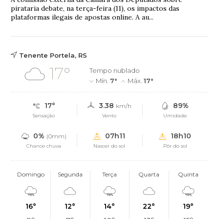
pirataria debate, na terça-feira (11), os impactos das
plataformas ilegais de apostas online. A au...
Tenente Portela, RS
17°
Tempo nublado
Mín.
7°
Máx.
17°
17°
3.38
89%
km/h
Sensação
Vento
Umidade
0%
07h11
18h10
(0mm)
Chance chuva
Nascer do sol
Pôr do sol
Domingo
Segunda
Terça
Quarta
Quinta
16°
12°
14°
22°
19°