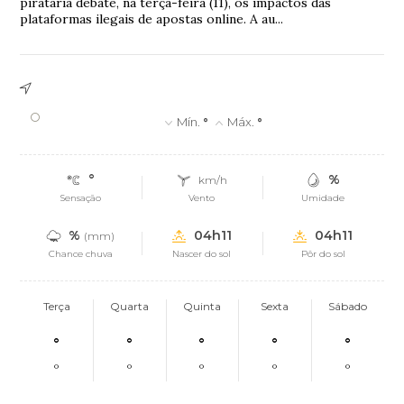
pirataria debate, na terça-feira (11), os impactos das
plataformas ilegais de apostas online. A au...
°
Mín.
°
Máx.
°
°
%
km/h
Sensação
Vento
Umidade
%
04h11
04h11
(mm)
Chance chuva
Nascer do sol
Pôr do sol
Terça
Quarta
Quinta
Sexta
Sábado
°
°
°
°
°
°
°
°
°
°