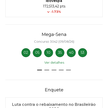
Ibovespa
172,513,42 pts
-1.73%
Mega-Sena
Concurso 3042 (09/08/26)
02
05
10
35
40
53
Ver detalhes
Enquete
Luta contra o rebaixamento no Brasileirão