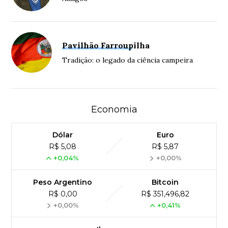
Pavilhão Farroupilha
Tradição: o legado da ciência campeira
Economia
Dólar
Euro
R$ 5,08
R$ 5,87
+0,04%
+0,00%
Peso Argentino
Bitcoin
R$ 0,00
R$ 351,496,82
+0,00%
+0,41%