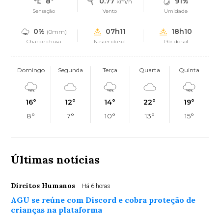
8°
0.77
91%
km/h
Sensação
Vento
Umidade
0%
07h11
18h10
(0mm)
Chance chuva
Nascer do sol
Pôr do sol
Domingo
Segunda
Terça
Quarta
Quinta
16°
12°
14°
22°
19°
8°
7°
10°
13°
15°
Últimas notícias
Direitos Humanos
Há 6 horas
AGU se reúne com Discord e cobra proteção de
crianças na plataforma