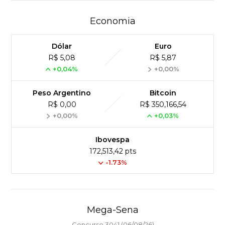
Economia
Dólar
Euro
R$ 5,08
R$ 5,87
+0,04%
+0,00%
Peso Argentino
Bitcoin
R$ 0,00
R$ 350,166,54
+0,00%
+0,03%
Ibovespa
172,513,42 pts
-1.73%
Mega-Sena
Concurso 3041 (06/08/26)