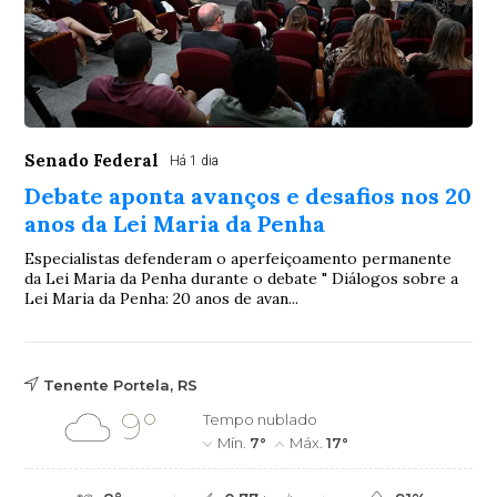
Senado Federal
Há 1 dia
Debate aponta avanços e desafios nos 20
anos da Lei Maria da Penha
Especialistas defenderam o aperfeiçoamento permanente
da Lei Maria da Penha durante o debate " Diálogos sobre a
Lei Maria da Penha: 20 anos de avan...
Tenente Portela, RS
9°
Tempo nublado
Mín.
7°
Máx.
17°