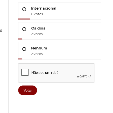
Internacional
6 votos
Os dois
es
2 votos
Nenhum
2 votos
Votar