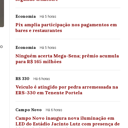
Economia
Há 5 horas
Pix amplia participação nos pagamentos em
bares e restaurantes
lo
Economia
Há 5 horas
Ninguém acerta Mega-Sena; prêmio acumula
para R$ 165 milhões
o
RS 330
Há 6 horas
Veículo é atingido por pedra arremessada na
ERS-330 em Tenente Portela
Campo Novo
Há 6 horas
Campo Novo inaugura nova iluminação em
LED do Estádio Jacinto Lutz com presença de