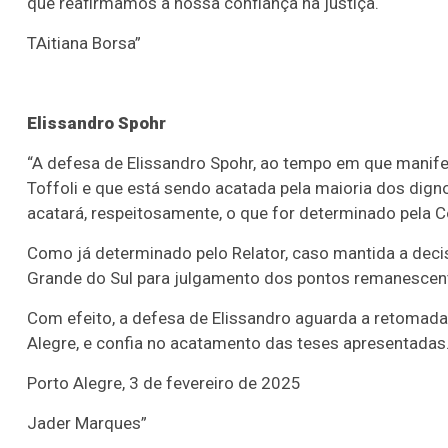
que reafirmamos a nossa confiança na justiça.
Lotofácil
Lotomania
o 3755 (06/08/26)
Concurso 2959 (05/0
TAitiana Borsa”
07
08
09
11
05
08
10
12
2
Elissandro Spohr
20
22
23
24
35
36
43
49
5
“A defesa de Elissandro Spohr, ao tempo em que manife
25
63
64
65
70
Toffoli e que está sendo acatada pela maioria dos dig
er detalhes
Ver detalhes
acatará, respeitosamente, o que for determinado pela 
Como já determinado pelo Relator, caso mantida a decisã
Grande do Sul para julgamento dos pontos remanescent
Com efeito, a defesa de Elissandro aguarda a retomada
Alegre, e confia no acatamento das teses apresentadas
Porto Alegre, 3 de fevereiro de 2025
Jader Marques”