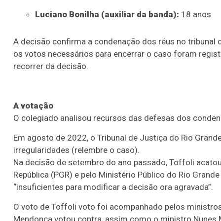
Luciano Bonilha (auxiliar da banda):
18 anos
A decisão confirma a condenação dos réus no tribunal do
os votos necessários para encerrar o caso foram regis
recorrer da decisão.
A votação
O colegiado analisou recursos das defesas dos condena
Em agosto de 2022, o Tribunal de Justiça do Rio Grand
irregularidades (relembre o caso).
Na decisão de setembro do ano passado, Toffoli acatou
República (PGR) e pelo Ministério Público do Rio Grand
“insuficientes para modificar a decisão ora agravada”.
O voto de Toffoli voto foi acompanhado pelos ministro
Mendonça votou contra, assim como o ministro Nunes 