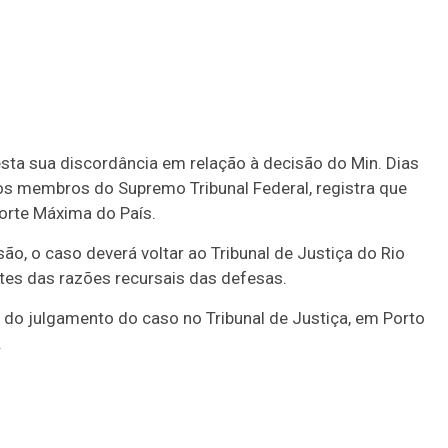
Duplasena
8/26)
Concurso 2992 (05/08/26)
2
27
33
10
14
16
21
30
31
0
56
61
Ver detalhes
sta sua discordância em relação à decisão do Min. Dias
74
93
nos membros do Supremo Tribunal Federal, registra que
Corte Máxima do País.
o, o caso deverá voltar ao Tribunal de Justiça do Rio
es das razões recursais das defesas.
 do julgamento do caso no Tribunal de Justiça, em Porto
.