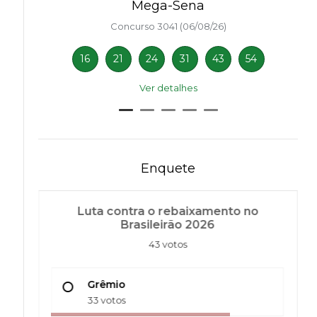
Mega-Sena
Concurso 3041 (06/08/26)
16
21
24
31
43
54
Ver detalhes
Enquete
Luta contra o rebaixamento no
Brasileirão 2026
43 votos
Grêmio
33 votos