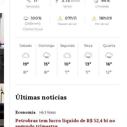
11°
3.75
94%
km/h
Sensação
Vento
Umidade
100%
07h11
18h09
(2.65mm)
Nascer do sol
Pôr do sol
Chance chuva
Sábado
Domingo
Segunda
Terça
Quarta
19°
15°
10°
13°
16°
8°
8°
7°
9°
12°
Últimas notícias
Economia
Há 5 horas
Petrobras tem lucro líquido de R$ 52,4 bi no
segundo trimestre