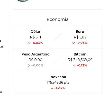
Economia
Dólar
Euro
R$ 5,11
R$ 5,89
a
-0,03%
-0,06%
or
Peso Argentino
Bitcoin
R$ 0,00
R$ 348,368,09
+0,00%
-0,13%
Ibovespa
175,546,36 pts
-1.23%
to