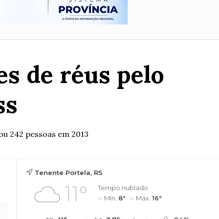
s de réus pelo
ss
tou 242 pessoas em 2013
Tenente Portela, RS
11°
Tempo nublado
Mín.
8°
Máx.
16°