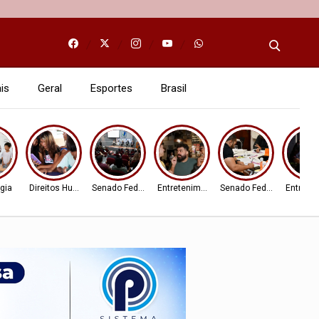
is
Geral
Esportes
Brasil
gia
Direitos Humanos
Senado Federal
Entretenimento
Senado Federal
Entrete