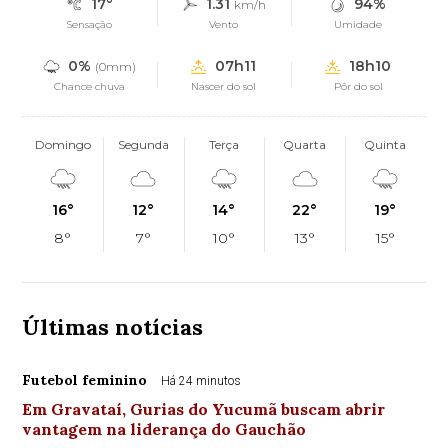
17°
1.31
94%
km/h
Sensação
Vento
Umidade
0%
07h11
18h10
(0mm)
Chance chuva
Nascer do sol
Pôr do sol
Domingo
Segunda
Terça
Quarta
Quinta
16°
12°
14°
22°
19°
8°
7°
10°
13°
15°
Últimas notícias
Futebol feminino
Há 24 minutos
Em Gravataí, Gurias do Yucumã buscam abrir
vantagem na liderança do Gauchão