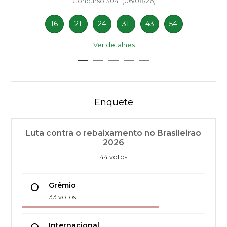
Concurso 3041 (06/08/26)
16
21
24
31
43
54
Ver detalhes
Enquete
Luta contra o rebaixamento no Brasileirão
2026
44 votos
Grêmio
33 votos
Internacional