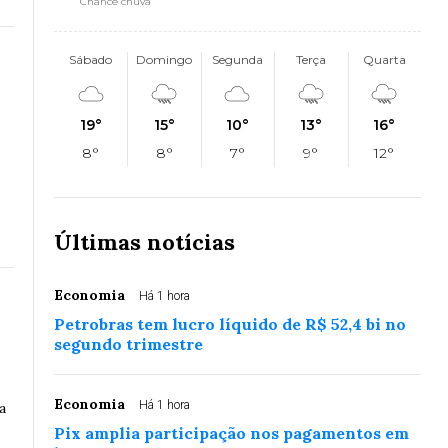
Chance chuva
Sábado
Domingo
Segunda
Terça
Quarta
19°
15°
10°
13°
16°
8°
8°
7°
9°
12°
Últimas notícias
Economia
Há 1 hora
Petrobras tem lucro líquido de R$ 52,4 bi no
segundo trimestre
Economia
Há 1 hora
a
Pix amplia participação nos pagamentos em