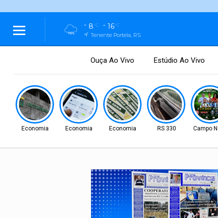
8
16
°C
°C
Tenente Portela, RS
Ouça Ao Vivo
Estúdio Ao Vivo
Economia
Economia
Economia
RS 330
Campo N