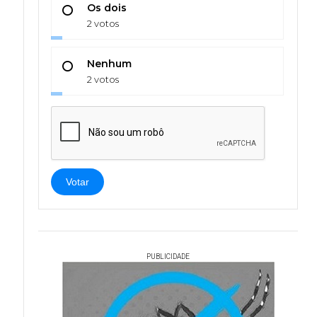
Os dois
2 votos
Nenhum
2 votos
Votar
PUBLICIDADE