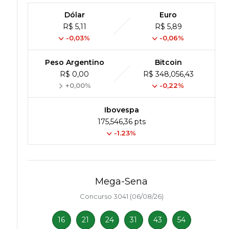
Dólar
Euro
R$ 5,11
R$ 5,89
-0,03%
-0,06%
Peso Argentino
Bitcoin
R$ 0,00
R$ 348,056,43
+0,00%
-0,22%
Ibovespa
175,546,36 pts
-1.23%
Mega-Sena
Concurso 3041 (06/08/26)
16
21
24
31
43
54