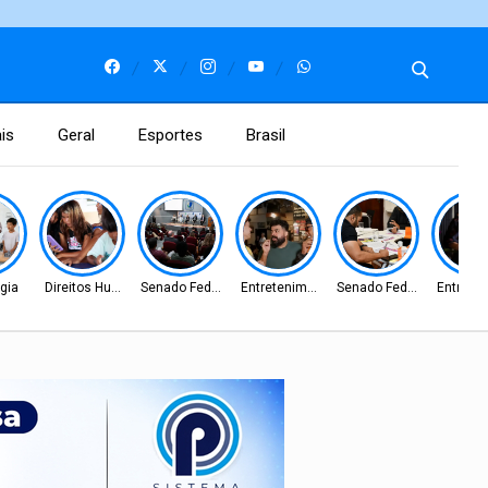
is
Geral
Esportes
Brasil
gia
Direitos Humanos
Senado Federal
Entretenimento
Senado Federal
Entrete