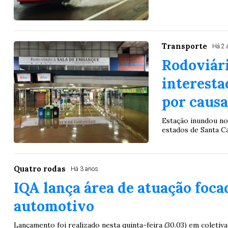
Transporte
Há 2 
Rodoviári
interesta
por causa
Estação inundou no
estados de Santa Ca
Quatro rodas
Há 3 anos
IQA lança área de atuação foca
automotivo
Lançamento foi realizado nesta quinta-feira (30.03) em coleti