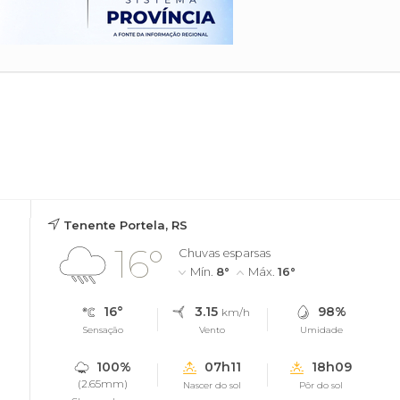
Tenente Portela, RS
16°
Chuvas esparsas
Mín.
8°
Máx.
16°
16°
3.15
98%
km/h
Sensação
Vento
Umidade
100%
07h11
18h09
(2.65mm)
Nascer do sol
Pôr do sol