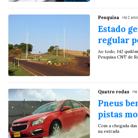
Pesquisa
Há 2 ano
Estado ge
regular 
Ao todo, 142 quilôm
Pesquisa CNT de R
Quatro rodas
Há
Pneus be
pistas m
Com a chegada das 
na estrada