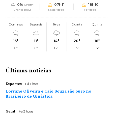
0%
07h11
18h10
(0mm)
Chance chuva
Nascer do sol
Pôr do sol
Domingo
Segunda
Terça
Quarta
Quinta
15°
11°
14°
20°
16°
6°
6°
8°
13°
13°
Últimas notícias
Esportes
Há 1 hora
Lorrane Oliveira e Caio Souza são ouro no
Brasileiro de Ginástica
Geral
Há 2 horas