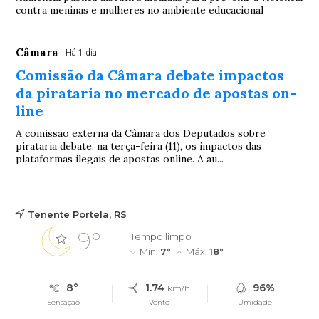
contra meninas e mulheres no ambiente educacional
Câmara
Há 1 dia
Comissão da Câmara debate impactos
da pirataria no mercado de apostas on-
line
A comissão externa da Câmara dos Deputados sobre
pirataria debate, na terça-feira (11), os impactos das
plataformas ilegais de apostas online. A au...
Tenente Portela, RS
9°
Tempo limpo
Mín.
7°
Máx.
18°
8°
1.74
96%
km/h
Sensação
Vento
Umidade