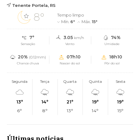
Tenente Portela, RS
8°
Tempo limpo
Mín.
6°
Máx.
15°
7°
3.05
74%
km/h
Sensação
Vento
Umidade
20%
07h10
18h10
(0.12mm)
Chance chuva
Nascer do sol
Pôr do sol
Segunda
Terça
Quarta
Quinta
Sexta
13°
14°
21°
19°
19°
6°
8°
13°
14°
15°
Últimas notícias