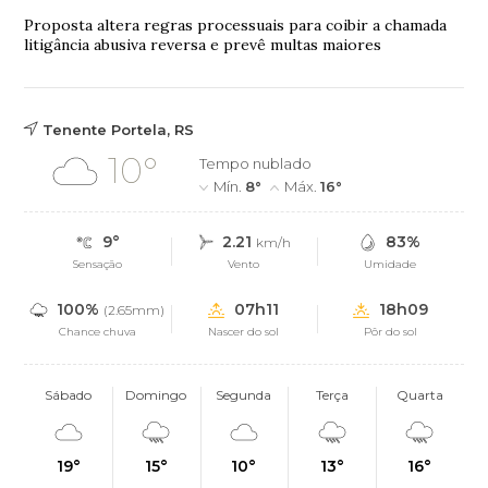
Proposta altera regras processuais para coibir a chamada
litigância abusiva reversa e prevê multas maiores
Tenente Portela, RS
10°
Tempo nublado
Mín.
8°
Máx.
16°
9°
2.21
83%
km/h
Sensação
Vento
Umidade
100%
07h11
18h09
(2.65mm)
Chance chuva
Nascer do sol
Pôr do sol
Sábado
Domingo
Segunda
Terça
Quarta
19°
15°
10°
13°
16°