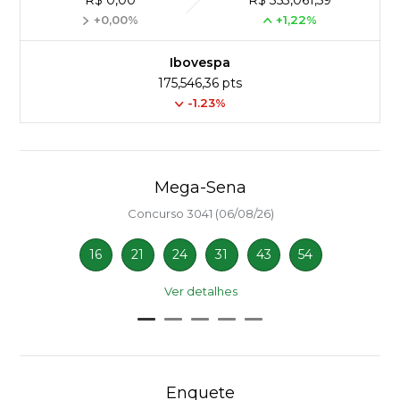
R$ 0,00
R$ 353,061,59
+0,00%
+1,22%
Ibovespa
175,546,36 pts
-1.23%
Mega-Sena
Concurso 3041 (06/08/26)
16
21
24
31
43
54
Ver detalhes
Enquete