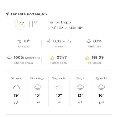
Tenente Portela, RS
11°
Tempo limpo
Mín.
8°
Máx.
16°
10°
0.92
83%
km/h
Sensação
Vento
Umidade
100%
07h11
18h09
(2.65mm)
Chance chuva
Nascer do sol
Pôr do sol
Sábado
Domingo
Segunda
Terça
Quarta
19°
15°
10°
13°
16°
8°
8°
7°
9°
12°