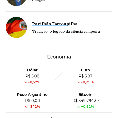
Pavilhão Farroupilha
Tradição: o legado da ciência campeira
Economia
Dólar
Euro
R$ 5,08
R$ 5,87
-0,57%
-0,29%
Peso Argentino
Bitcoin
R$ 0,00
R$ 349,794,39
-3,12%
+0,82%