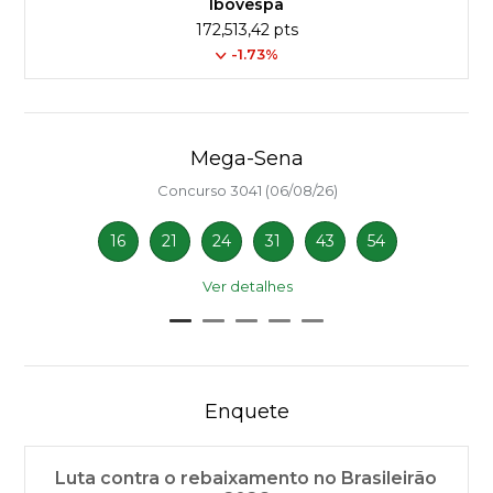
Ibovespa
172,513,42 pts
-1.73%
Mega-Sena
Concurso 3041 (06/08/26)
16
21
24
31
43
54
Ver detalhes
Enquete
Luta contra o rebaixamento no Brasileirão